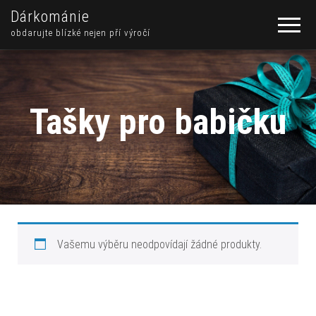
Dárkománie
obdarujte blízké nejen pří výročí
Tašky pro babičku
Vašemu výběru neodpovídají žádné produkty.