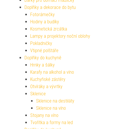
Dárky pro domácí mazlíčky
Doplňky a dekorace do bytu
Fotorámečky
Hodiny a budíky
Kosmetická zrcátka
Lampy a projektory noční oblohy
Pokladničky
Vtipné polštáře
Doplňky do kuchyně
Hrnky a šálky
Karafy na alkohol a víno
Kuchyňské zástěry
Otvíráky a vývrtky
Sklenice
Sklenice na destiláty
Sklenice na víno
Stojany na víno
Tvořítka a formy na led