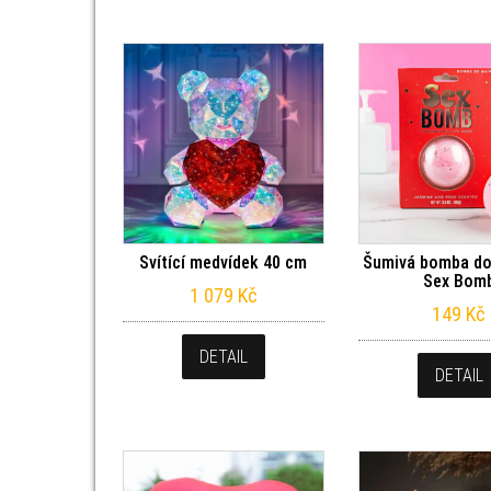
Svítící medvídek 40 cm
Šumivá bomba do
Sex Bom
1 079
Kč
149
Kč
DETAIL
DETAIL