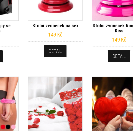
py se
Stolní zvoneček na sex
Stolní zvoneček Rin
m
Kiss
149
Kč
149
Kč
DETAIL
DETAIL