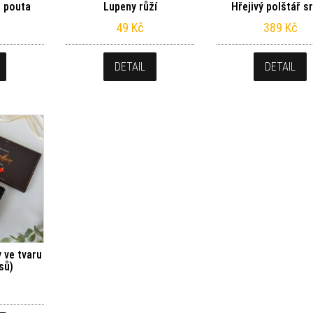
é pouta
Lupeny růží
Hřejivý polštář s
49
Kč
389
Kč
DETAIL
DETAIL
 ve tvaru
sů)