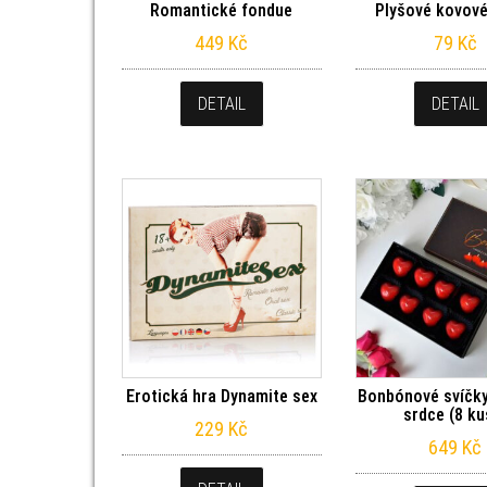
Romantické fondue
Plyšové kovov
449
Kč
79
Kč
DETAIL
DETAIL
Erotická hra Dynamite sex
Bonbónové svíčky
srdce (8 ku
229
Kč
649
Kč