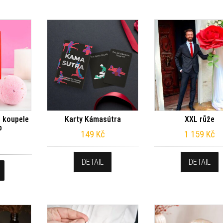
 koupele
Karty Kámasútra
XXL růže
b
149
Kč
1 159
Kč
DETAIL
DETAIL