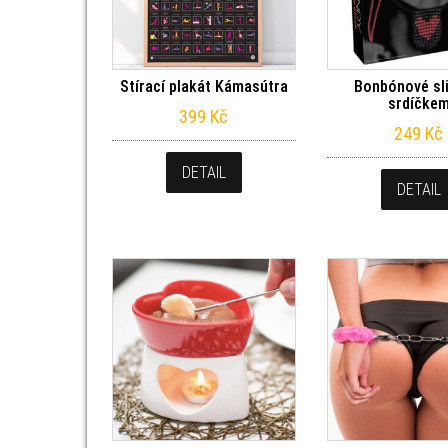
Stírací plakát Kámasútra
Bonbónové sli
srdíčke
399
Kč
249
Kč
DETAIL
DETAIL