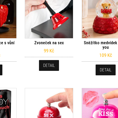
ce s vůní
Zvoneček na sex
Sněžítko medvídek 
you
99
Kč
č
109
Kč
DETAIL
DETAIL