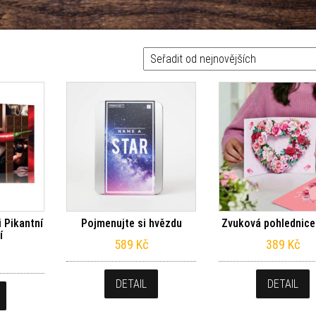
i Pikantní
Pojmenujte si hvězdu
Zvuková pohlednice
í
589
Kč
389
Kč
DETAIL
DETAIL