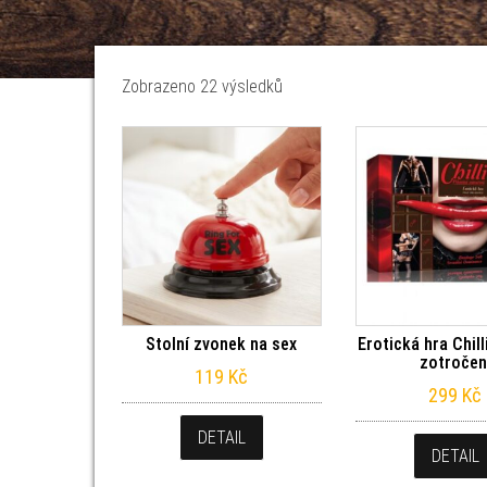
Seřazeno od nejnovějších
Zobrazeno 22 výsledků
Stolní zvonek na sex
Erotická hra Chill
zotročen
119
Kč
299
Kč
DETAIL
DETAIL