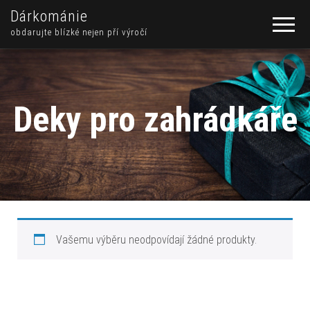
Dárkománie
obdarujte blízké nejen pří výročí
Deky pro zahrádkáře
Vašemu výběru neodpovídají žádné produkty.