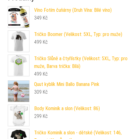
Víno Fotím čuňárny (Druh Vína: Bílé víno)
349
Kč
Tričko Boomer (Velikost: 5XL, Typ: pro muže)
499
Kč
Tričko Slůně a čtyřlístky (Velikost: 5XL, Typ: pro
muže, Barva trička: Bílá)
499
Kč
Quut kyblík Mini Ballo Banana Pink
309
Kč
Body Kominík a slon (Velikost: 86)
299
Kč
Tričko Kominík a slon - dětské (Velikost: 146,