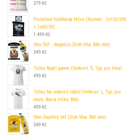
379
Kč
Povlečení Vydělávají těžce (Rozměr : 1x150/200
+ 1x60/50)
1 499
Kč
Víno Šéf - diagnóza (Druh Vína: Bílé víno)
349
Kč
Tričko Night gamer (Velikost: S, Typ: pro ženy)
499
Kč
Tričko Na velikosti záleží (Velikost: L, Typ: pro
muže, Barva trička: Bílá)
499
Kč
Víno Úspěšný šéf (Druh Vína: Bílé víno)
349
Kč