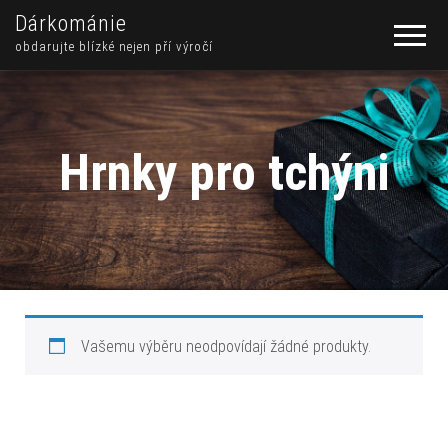
Dárkománie
obdarujte blízké nejen pří výročí
Hrnky pro tchýni
Vašemu výběru neodpovídají žádné produkty.