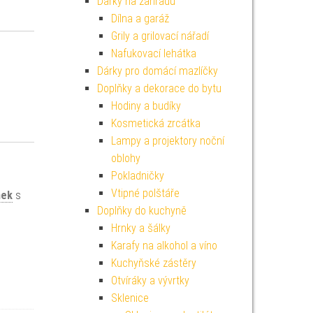
Dárky na zahradu
Dílna a garáž
Grily a grilovací nářadí
Nafukovací lehátka
Dárky pro domácí mazlíčky
Doplňky a dekorace do bytu
Hodiny a budíky
Kosmetická zrcátka
Lampy a projektory noční
oblohy
Pokladničky
Vtipné polštáře
nek
s
Doplňky do kuchyně
Hrnky a šálky
Karafy na alkohol a víno
Kuchyňské zástěry
Otvíráky a vývrtky
Sklenice