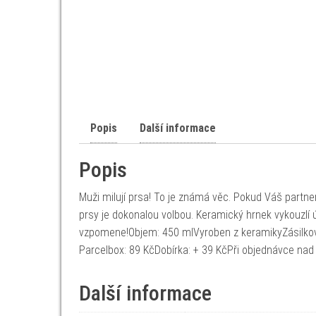
Popis
Další informace
Popis
Muži milují prsa! To je známá věc. Pokud Váš partne
prsy je dokonalou volbou. Keramický hrnek vykouzlí 
vzpomene!Objem: 450 mlVyroben z keramikyZásilkovn
Parcelbox: 89 KčDobírka: + 39 KčPři objednávce nad
Další informace