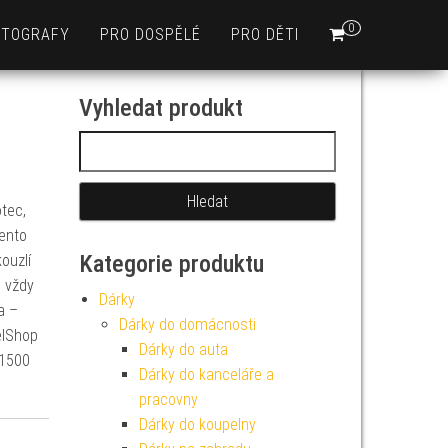
0
OTOGRAFY
PRO DOSPĚLÉ
PRO DĚTI
Vyhledat produkt
Vyhledávání
otec,
tento
Kategorie produktu
ouzlí
s vždy
Dárky
a –
Dárky do domácnosti
elShop
Dárky do auta
 1500
Dárky do kanceláře a
pracovny
Dárky do koupelny