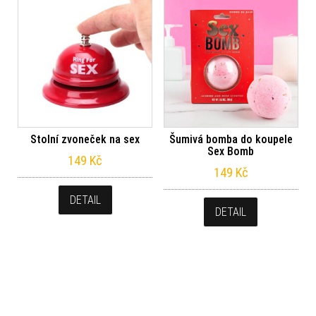
Stolní zvoneček na sex
Šumivá bomba do koupele
Sex Bomb
149
Kč
149
Kč
DETAIL
DETAIL