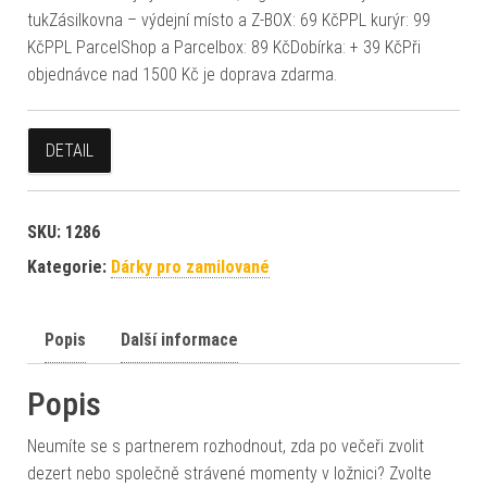
tukZásilkovna – výdejní místo a Z-BOX: 69 KčPPL kurýr: 99
KčPPL ParcelShop a Parcelbox: 89 KčDobírka: + 39 KčPři
objednávce nad 1500 Kč je doprava zdarma.
DETAIL
SKU:
1286
Kategorie:
Dárky pro zamilované
Popis
Další informace
Popis
Neumíte se s partnerem rozhodnout, zda po večeři zvolit
dezert nebo společně strávené momenty v ložnici? Zvolte