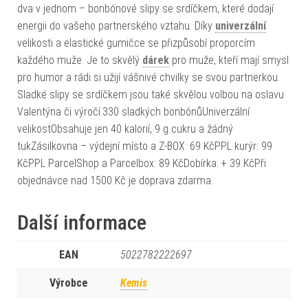
dva v jednom – bonbónové slipy se srdíčkem, které dodají
energii do vašeho partnerského vztahu. Díky
univerzální
velikosti a elastické gumičce se přizpůsobí proporcím
každého muže. Je to skvělý
dárek
pro muže, kteří mají smysl
pro humor a rádi si užijí vášnivé chvilky se svou partnerkou.
Sladké slipy se srdíčkem jsou také skvělou volbou na oslavu
Valentýna či výročí.330 sladkých bonbónůUniverzální
velikostObsahuje jen 40 kalorií, 9 g cukru a žádný
tukZásilkovna – výdejní místo a Z-BOX: 69 KčPPL kurýr: 99
KčPPL ParcelShop a Parcelbox: 89 KčDobírka: + 39 KčPři
objednávce nad 1500 Kč je doprava zdarma.
Další informace
EAN
5022782222697
Výrobce
Kemis