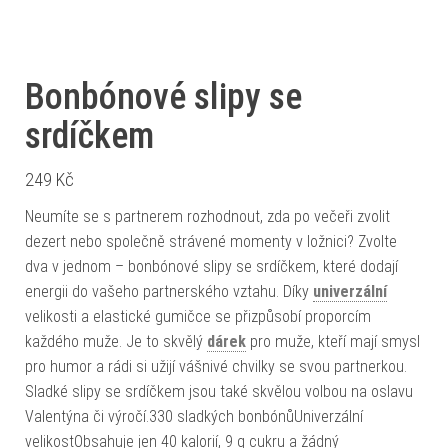
Bonbónové slipy se
srdíčkem
249
Kč
Neumíte se s partnerem rozhodnout, zda po večeři zvolit
dezert nebo společně strávené momenty v ložnici? Zvolte
dva v jednom – bonbónové slipy se srdíčkem, které dodají
energii do vašeho partnerského vztahu. Díky
univerzální
velikosti a elastické gumičce se přizpůsobí proporcím
každého muže. Je to skvělý
dárek
pro muže, kteří mají smysl
pro humor a rádi si užijí vášnivé chvilky se svou partnerkou.
Sladké slipy se srdíčkem jsou také skvělou volbou na oslavu
Valentýna či výročí.330 sladkých bonbónůUniverzální
velikostObsahuje jen 40 kalorií, 9 g cukru a žádný