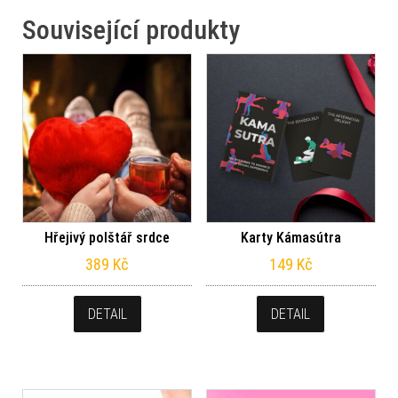
Související produkty
Hřejivý polštář srdce
Karty Kámasútra
389
Kč
149
Kč
DETAIL
DETAIL