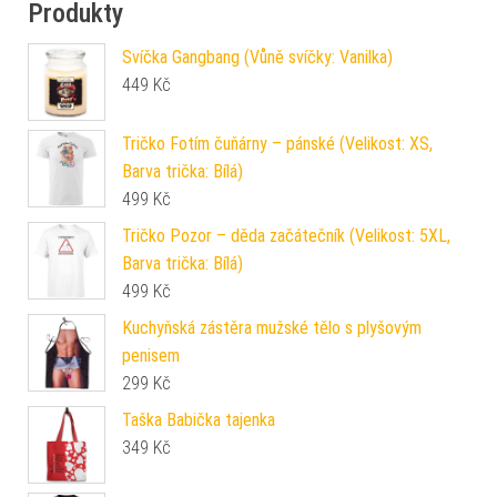
Produkty
Svíčka Gangbang (Vůně svíčky: Vanilka)
449
Kč
Tričko Fotím čuňárny – pánské (Velikost: XS,
Barva trička: Bílá)
499
Kč
Tričko Pozor – děda začátečník (Velikost: 5XL,
Barva trička: Bílá)
499
Kč
Kuchyňská zástěra mužské tělo s plyšovým
penisem
299
Kč
Taška Babička tajenka
349
Kč