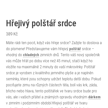
Hřejivý polštář srdce
389
Kč
Máte rádi ten pocit, když vás hřeje srdce? Zažijte to doslova a
do písmene! Představujeme vám hřejivý
polštář
srdce –
vhodný do
chladných
zimních dnů. Tento váš nový společník
vás může hřát po dobu více než 45 minut, stačí když ho
vložíte na maximálně 2 minuty do vaší mikrovlnky. Polštář
srdce je vyroben z kvalitního jemného plyše a je naplněn
semínky, které jsou schopny udržet teplotu delší dobu. Pokud
pociťujete zimu na různých částech těla, bolí vás krk, záda,
břicho nebo hlava, tento polštářek ve tvaru srdce bude pro
vás, ale i vašich přátel a známých opravdu vhodným
dárkem
v zimním i podzimním období.Hřejivý polštář ve tvaru