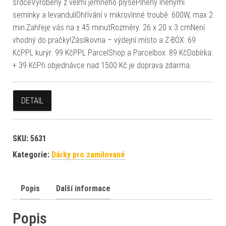
srdceVyrobený z velmi jemného plyšePlněný lněnými
semínky a levandulíOhřívání v mikrovlnné troubě: 600W, max 2
min.Zahřeje vás na ± 45 minutRozměry: 26 x 20 x 3 cmNení
vhodný do pračky!Zásilkovna – výdejní místo a Z-BOX: 69
KčPPL kurýr: 99 KčPPL ParcelShop a Parcelbox: 89 KčDobírka:
+ 39 KčPři objednávce nad 1500 Kč je doprava zdarma.
DETAIL
SKU:
5631
Kategorie:
Dárky pro zamilované
Popis
Další informace
Popis