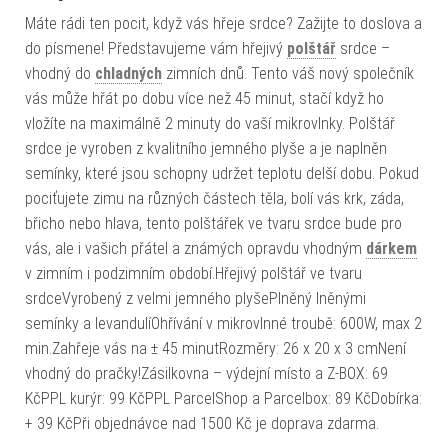
Máte rádi ten pocit, když vás hřeje srdce? Zažijte to doslova a
do písmene! Představujeme vám hřejivý
polštář
srdce –
vhodný do
chladných
zimních dnů. Tento váš nový společník
vás může hřát po dobu více než 45 minut, stačí když ho
vložíte na maximálně 2 minuty do vaší mikrovlnky. Polštář
srdce je vyroben z kvalitního jemného plyše a je naplněn
semínky, které jsou schopny udržet teplotu delší dobu. Pokud
pociťujete zimu na různých částech těla, bolí vás krk, záda,
břicho nebo hlava, tento polštářek ve tvaru srdce bude pro
vás, ale i vašich přátel a známých opravdu vhodným
dárkem
v zimním i podzimním období.Hřejivý polštář ve tvaru
srdceVyrobený z velmi jemného plyšePlněný lněnými
semínky a levandulíOhřívání v mikrovlnné troubě: 600W, max 2
min.Zahřeje vás na ± 45 minutRozměry: 26 x 20 x 3 cmNení
vhodný do pračky!Zásilkovna – výdejní místo a Z-BOX: 69
KčPPL kurýr: 99 KčPPL ParcelShop a Parcelbox: 89 KčDobírka:
+ 39 KčPři objednávce nad 1500 Kč je doprava zdarma.