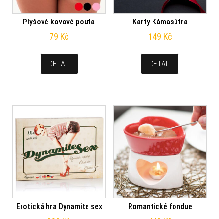
Plyšové kovové pouta
Karty Kámasútra
79
Kč
149
Kč
DETAIL
DETAIL
Erotická hra Dynamite sex
Romantické fondue