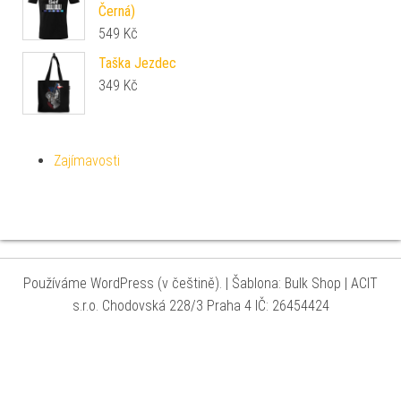
Černá)
549
Kč
Taška Jezdec
349
Kč
Zajímavosti
Používáme WordPress (v češtině).
|
Šablona: Bulk Shop
| ACIT
s.r.o. Chodovská 228/3 Praha 4 IČ: 26454424