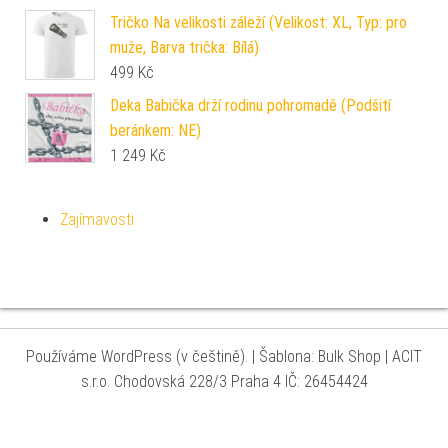
Tričko Na velikosti záleží (Velikost: XL, Typ: pro
muže, Barva trička: Bílá)
499
Kč
Deka Babička drží rodinu pohromadě (Podšití
beránkem: NE)
1 249
Kč
Zajímavosti
Používáme WordPress (v češtině).
|
Šablona: Bulk Shop
| ACIT
s.r.o. Chodovská 228/3 Praha 4 IČ: 26454424