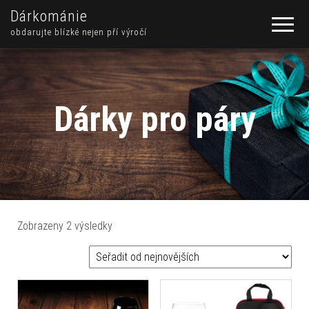
Dárkománie
obdarujte blízké nejen pří výročí
Dárky pro páry
Seřazeno od nejnovějších
Zobrazeny 2 výsledky