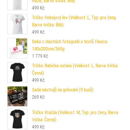
muže, Barva trička: Bílá)
499
Kč
Tričko Hokejový lev (Velikost: L, Typ: pro ženy,
Barva trička: Bílá)
499
Kč
Deka z vlastních fotografií a textů Fleece
140x200cm/360g
1 779
Kč
Tričko Babička satana (Velikost: L, Barva trička:
Černá)
499
Kč
Sada nástrojů na grilování (9 kusů)
269
Kč
Tričko Vražda (Velikost: M, Typ: pro ženy, Barva
trička: Černá)
499
Kč