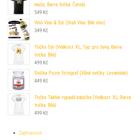
muže, Barva trička: Černá)
549
Kč
Víno Víno & Sýr (Druh Vína: Bílé víno)
349
Kč
Tričko Sýr (Velikost: XL, Typ: pro ženy, Barva
trička: Bílá)
499
Kč
Svíčka Pozor fotograf (Vůně svíčky: Levandule)
449
Kč
Tričko Takhle vypadá babička (Velikost: XL, Barva
trička: Bílá)
499
Kč
Zajímavosti