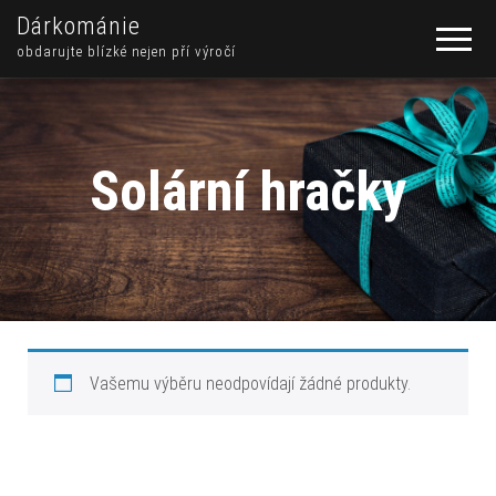
Dárkománie
obdarujte blízké nejen pří výročí
Solární hračky
Vašemu výběru neodpovídají žádné produkty.