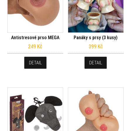
Antistresové prso MEGA
Panáky s prsy (3 kusy)
249
Kč
399
Kč
DETAIL
DETAIL