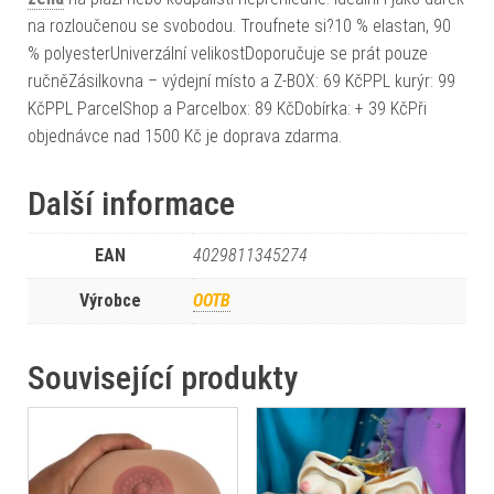
na rozloučenou se svobodou. Troufnete si?10 % elastan, 90
% polyesterUniverzální velikostDoporučuje se prát pouze
ručněZásilkovna – výdejní místo a Z-BOX: 69 KčPPL kurýr: 99
KčPPL ParcelShop a Parcelbox: 89 KčDobírka: + 39 KčPři
objednávce nad 1500 Kč je doprava zdarma.
Další informace
EAN
4029811345274
Výrobce
OOTB
Související produkty