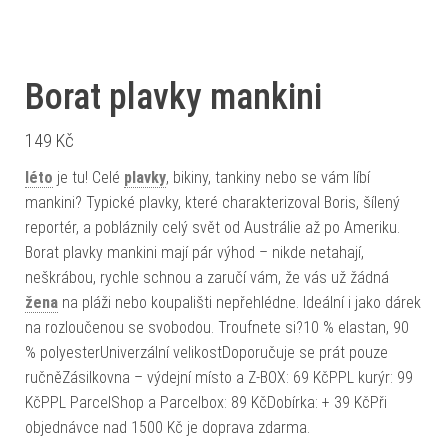
Borat plavky mankini
149
Kč
léto
je tu! Celé
plavky
, bikiny, tankiny nebo se vám líbí
mankini? Typické plavky, které charakterizoval Boris, šílený
reportér, a pobláznily celý svět od Austrálie až po Ameriku.
Borat plavky mankini mají pár výhod – nikde netahají,
neškrábou, rychle schnou a zaručí vám, že vás už žádná
žena
na pláži nebo koupališti nepřehlédne. Ideální i jako dárek
na rozloučenou se svobodou. Troufnete si?10 % elastan, 90
% polyesterUniverzální velikostDoporučuje se prát pouze
ručněZásilkovna – výdejní místo a Z-BOX: 69 KčPPL kurýr: 99
KčPPL ParcelShop a Parcelbox: 89 KčDobírka: + 39 KčPři
objednávce nad 1500 Kč je doprava zdarma.