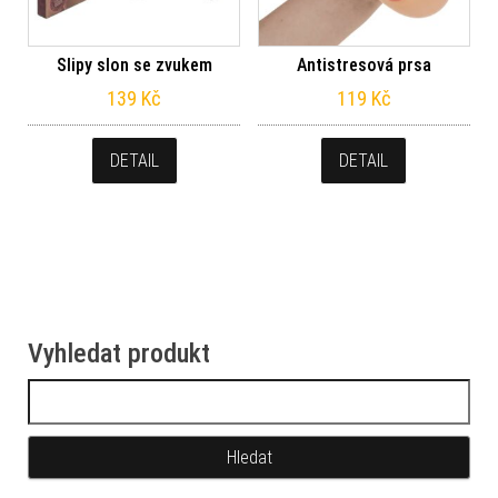
Slipy slon se zvukem
Antistresová prsa
139
Kč
119
Kč
DETAIL
DETAIL
Vyhledat produkt
Vyhledávání