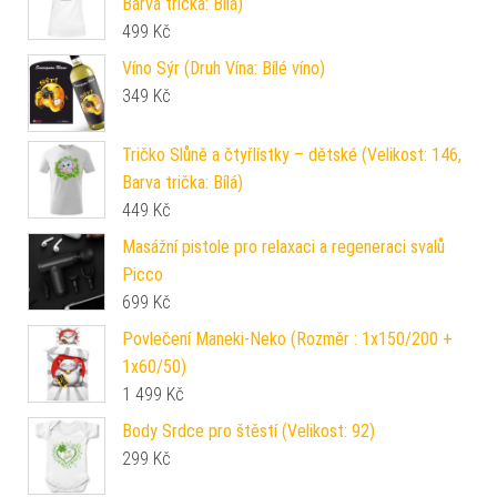
Barva trička: Bílá)
499
Kč
Víno Sýr (Druh Vína: Bílé víno)
349
Kč
Tričko Slůně a čtyřlístky – dětské (Velikost: 146,
Barva trička: Bílá)
449
Kč
Masážní pistole pro relaxaci a regeneraci svalů
Picco
699
Kč
Povlečení Maneki-Neko (Rozměr : 1x150/200 +
1x60/50)
1 499
Kč
Body Srdce pro štěstí (Velikost: 92)
299
Kč