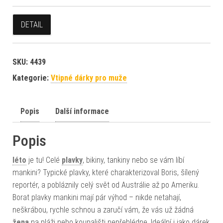
DETAIL
SKU:
4439
Kategorie:
Vtipné dárky pro muže
Popis
Další informace
Popis
léto
je tu! Celé
plavky
, bikiny, tankiny nebo se vám líbí
mankini? Typické plavky, které charakterizoval Boris, šílený
reportér, a pobláznily celý svět od Austrálie až po Ameriku.
Borat plavky mankini mají pár výhod – nikde netahají,
neškrábou, rychle schnou a zaručí vám, že vás už žádná
žena
na pláži nebo koupališti nepřehlédne. Ideální i jako dárek