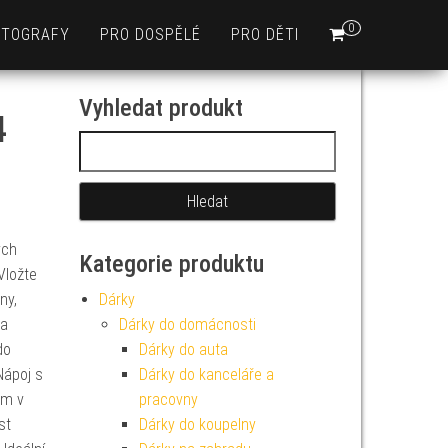
0
OTOGRAFY
PRO DOSPĚLÉ
PRO DĚTI
Vyhledat produkt
4
Vyhledávání
ých
Kategorie produktu
Vložte
ny,
Dárky
 a
Dárky do domácnosti
do
Dárky do auta
Nápoj s
Dárky do kanceláře a
ám v
pracovny
st
Dárky do koupelny