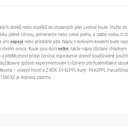
ých drinků nebo doplňků do studených jídel. Ledové koule. Vložte do
ůvky, plátek citronu, pomeranče nebo cokoli jiného, a zalijte vodou či 
e jimi
nápoje
nebo přizdobte jídla. Nápoj s ledovými koulemi bude vyp
erstvého ovoce. Koule jsou dost
velké
, takže nápoj zůstane chladným
 a jídelMožnost přidat čerstvé ingredience dovnitř koulíSnadné použití
leduZábavný způsob experimentování s různými příchutěmiBalení obsa
lkovna – výdejní místo a Z-BOX: 69 KčPPL kurýr: 99 KčPPL ParcelShop
 1500 Kč je doprava zdarma.