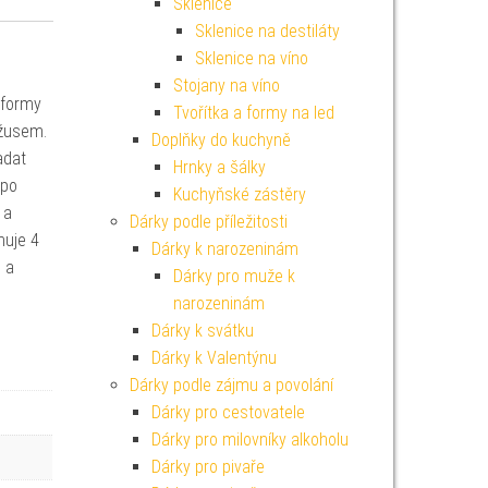
Sklenice
Sklenice na destiláty
Sklenice na víno
Stojany na víno
 formy
Tvořítka a formy na led
džusem.
Doplňky do kuchyně
adat
Hrnky a šálky
 po
Kuchyňské zástěry
 a
Dárky podle příležitosti
huje 4
Dárky k narozeninám
 a
Dárky pro muže k
narozeninám
Dárky k svátku
Dárky k Valentýnu
Dárky podle zájmu a povolání
Dárky pro cestovatele
Dárky pro milovníky alkoholu
Dárky pro pivaře