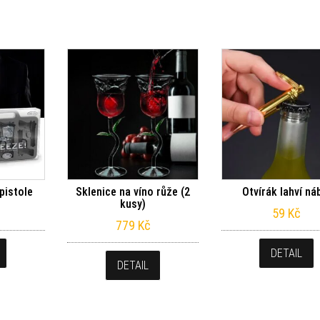
pistole
Sklenice na víno růže (2
Otvírák lahví ná
kusy)
59
Kč
779
Kč
DETAIL
DETAIL