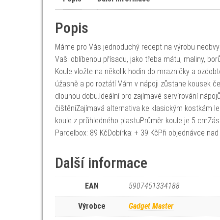
Popis
Máme pro Vás jednoduchý recept na výrobu neobvykl
Vaši oblíbenou přísadu, jako třeba mátu, maliny, bor
Koule vložte na několik hodin do mrazničky a ozdobt
úžasně a po roztátí Vám v nápoji zůstane kousek č
dlouhou dobu.Ideální pro zajímavé servírování nápojů
čištěníZajímavá alternativa ke klasickým kostkám 
koule z průhledného plastuPrůměr koule je 5 cmZási
Parcelbox: 89 KčDobírka: + 39 KčPři objednávce nad
Další informace
EAN
5907451334188
Výrobce
Gadget Master