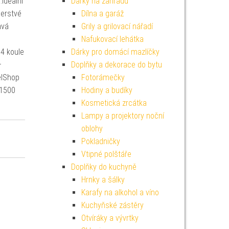
Ideální
Dárky na zahradu
čerstvé
Dílna a garáž
avá
Grily a grilovací nářadí
Nafukovací lehátka
4 koule
Dárky pro domácí mazlíčky
–
Doplňky a dekorace do bytu
elShop
Fotorámečky
 1500
Hodiny a budíky
Kosmetická zrcátka
Lampy a projektory noční
oblohy
Pokladničky
Vtipné polštáře
Doplňky do kuchyně
Hrnky a šálky
Karafy na alkohol a víno
Kuchyňské zástěry
Otvíráky a vývrtky