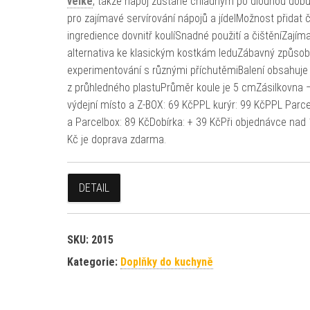
velké
, takže nápoj zůstane chladným po dlouhou dobu.
pro zajímavé servírování nápojů a jídelMožnost přidat 
ingredience dovnitř koulíSnadné použití a čištěníZajím
alternativa ke klasickým kostkám leduZábavný způsob
experimentování s různými příchutěmiBalení obsahuje 
z průhledného plastuPrůměr koule je 5 cmZásilkovna 
výdejní místo a Z-BOX: 69 KčPPL kurýr: 99 KčPPL Parc
a Parcelbox: 89 KčDobírka: + 39 KčPři objednávce nad
Kč je doprava zdarma.
DETAIL
SKU:
2015
Kategorie:
Doplňky do kuchyně