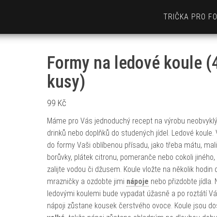
TRIČKA PRO F
Formy na ledové koule (
kusy)
99
Kč
Máme pro Vás jednoduchý recept na výrobu neobvykl
drinků nebo doplňků do studených jídel. Ledové koule. 
do formy Vaši oblíbenou přísadu, jako třeba mátu, mali
borůvky, plátek citronu, pomeranče nebo cokoli jiného,
zalijte vodou či džusem. Koule vložte na několik hodin 
mrazničky a ozdobte jimi
nápoje
nebo přizdobte jídla. 
ledovými koulemi bude vypadat úžasně a po roztátí V
nápoji zůstane kousek čerstvého ovoce. Koule jsou do