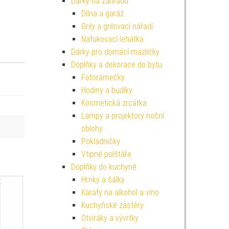
Dárky na zahradu
Dílna a garáž
Grily a grilovací nářadí
Nafukovací lehátka
Dárky pro domácí mazlíčky
Doplňky a dekorace do bytu
Fotorámečky
Hodiny a budíky
Kosmetická zrcátka
Lampy a projektory noční
oblohy
Pokladničky
Vtipné polštáře
Doplňky do kuchyně
Hrnky a šálky
Karafy na alkohol a víno
Kuchyňské zástěry
Otvíráky a vývrtky