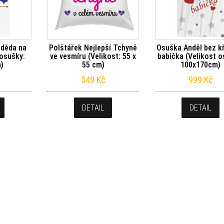
 děda na
Polštářek Nejlepší Tchyně
Osuška Anděl bez kř
 osušky:
ve vesmíru (Velikost: 55 x
babička (Velikost o
)
55 cm)
100x170cm)
549
Kč
999
Kč
DETAIL
DETAIL