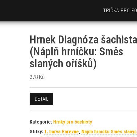
TRIČKA PRO F
Hrnek Diagnóza šachist
(Náplň hrníčku: Směs
slaných oříšků)
378
Kč
DETAIL
Kategorie:
Hrnky pro šachisty
Štítky:
1. barva Barevné
,
Náplň hrníčku Směs slanýc