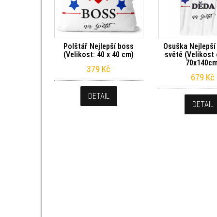
Polštář Nejlepší boss
Osuška Nejlepší
(Velikost: 40 x 40 cm)
světě (Velikost
70x140cm
379
Kč
679
Kč
DETAIL
DETAIL