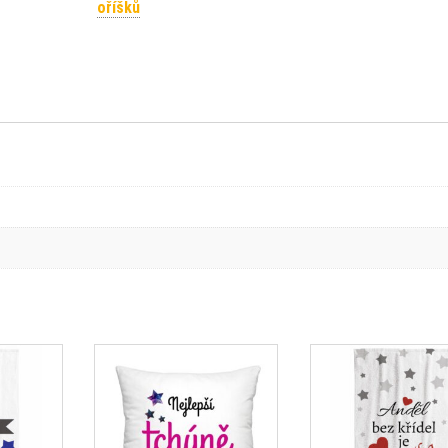
oříšků