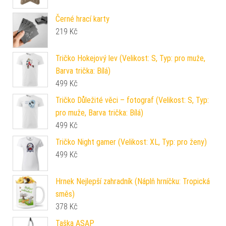
Černé hrací karty
219
Kč
Tričko Hokejový lev (Velikost: S, Typ: pro muže,
Barva trička: Bílá)
499
Kč
Tričko Důležité věci – fotograf (Velikost: S, Typ:
pro muže, Barva trička: Bílá)
499
Kč
Tričko Night gamer (Velikost: XL, Typ: pro ženy)
499
Kč
Hrnek Nejlepší zahradník (Náplň hrníčku: Tropická
směs)
378
Kč
Taška ASAP