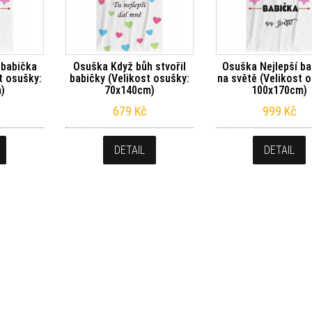
 babička
Osuška Když bůh stvořil
Osuška Nejlepší ba
t osušky:
babičky (Velikost osušky:
na světě (Velikost 
)
70x140cm)
100x170cm)
679
Kč
999
Kč
DETAIL
DETAIL