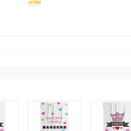
oříšků