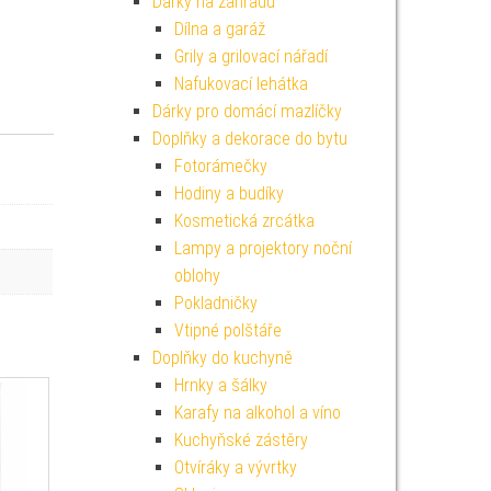
Dárky na zahradu
Dílna a garáž
Grily a grilovací nářadí
Nafukovací lehátka
Dárky pro domácí mazlíčky
Doplňky a dekorace do bytu
Fotorámečky
Hodiny a budíky
Kosmetická zrcátka
Lampy a projektory noční
oblohy
Pokladničky
Vtipné polštáře
Doplňky do kuchyně
Hrnky a šálky
Karafy na alkohol a víno
Kuchyňské zástěry
Otvíráky a vývrtky