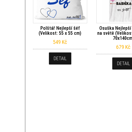
Polštář Nejlepší šéf
Osuška Nejlepší
(Velikost: 55 x 55 cm)
na světě (Velikos
70x140cm
549
Kč
679
Kč
DETAIL
DETAIL