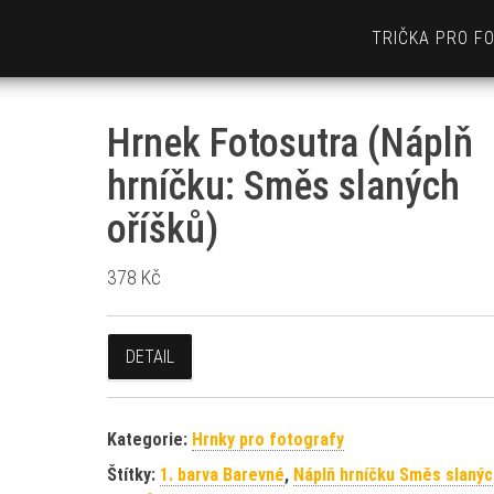
TRIČKA PRO F
Hrnek Fotosutra (Náplň
hrníčku: Směs slaných
oříšků)
378
Kč
DETAIL
Kategorie:
Hrnky pro fotografy
Štítky:
1. barva Barevné
,
Náplň hrníčku Směs slanýc