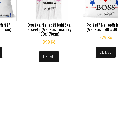
ší šéf
Osuška Nejlepší babička
Polštář Nejlepší 
 55 cm)
na světě (Velikost osušky:
(Velikost: 40 x 40
100x170cm)
379
Kč
999
Kč
DETAIL
DETAIL