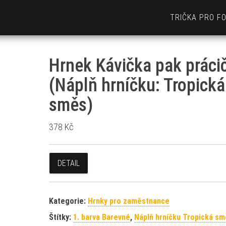
TRIČKA PRO F
Hrnek Kávička pak práci
(Náplň hrníčku: Tropická
směs)
378
Kč
DETAIL
Kategorie:
Hrnky pro zaměstnance
Štítky:
1. barva Barevné
,
Náplň hrníčku Tropická s