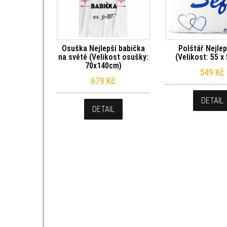
Osuška Nejlepší babička
Polštář Nejlep
na světě (Velikost osušky:
(Velikost: 55 x
70x140cm)
549
Kč
679
Kč
DETAIL
DETAIL