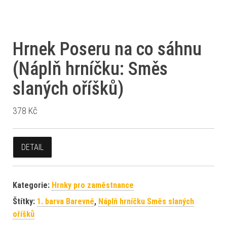
Hrnek Poseru na co sáhnu
(Náplň hrníčku: Směs
slaných oříšků)
378
Kč
DETAIL
Kategorie:
Hrnky pro zaměstnance
Štítky:
1. barva Barevné
,
Náplň hrníčku Směs slaných
oříšků