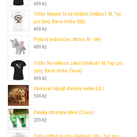
499
Kč
Tričko Nejsem tu od myšlení (Velikost: M, Typ:
pro ženy, Barva trička: Bílá)
499
Kč
Plyšový jednorožec Metoo M - bílý
489
Kč
Tričko Na velikosti záleží (Velikost: M, Typ: pro
ženy, Barva trička: Černá)
499
Kč
Dávkovač nápojů dřevěný sudek 0,8 l
599
Kč
Panáky obrácené láhve (2 kusy)
209
Kč
Tričko Odlož na zítra (Velikost: 3XL, Typ: pro