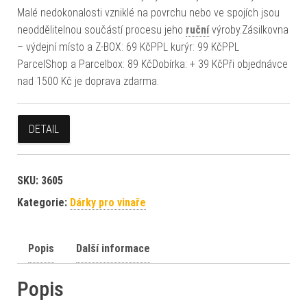
Malé nedokonalosti vzniklé na povrchu nebo ve spojích jsou
neoddělitelnou součástí procesu jeho
ruční
výroby.Zásilkovna
– výdejní místo a Z-BOX: 69 KčPPL kurýr: 99 KčPPL
ParcelShop a Parcelbox: 89 KčDobírka: + 39 KčPři objednávce
nad 1500 Kč je doprava zdarma.
DETAIL
SKU:
3605
Kategorie:
Dárky pro vinaře
Popis
Další informace
Popis