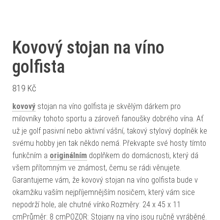
Kovový stojan na víno
golfista
819
Kč
kovový
stojan na víno golfista je skvělým dárkem pro
milovníky tohoto sportu a zároveň fanoušky dobrého vína. Ať
už je golf pasivní nebo aktivní vášní, takový stylový doplněk ke
svému hobby jen tak někdo nemá. Překvapte své hosty tímto
funkčním a
originálním
doplňkem do domácnosti, který dá
všem přítomným ve známost, čemu se rádi věnujete.
Garantujeme vám, že kovový stojan na víno golfista bude v
okamžiku vaším nejpříjemnějším nosičem, který vám sice
nepodrží hole, ale chutné vínko.Rozměry: 24 x 45 x 11
cmPrůměr: 8 cmPOZOR: Stojany na víno jsou ručně vyráběné.