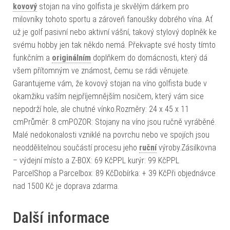
kovový
stojan na víno golfista je skvělým dárkem pro
milovníky tohoto sportu a zároveň fanoušky dobrého vína. Ať
už je golf pasivní nebo aktivní vášní, takový stylový doplněk ke
svému hobby jen tak někdo nemá. Překvapte své hosty tímto
funkčním a
originálním
doplňkem do domácnosti, který dá
všem přítomným ve známost, čemu se rádi věnujete.
Garantujeme vám, že kovový stojan na víno golfista bude v
okamžiku vaším nejpříjemnějším nosičem, který vám sice
nepodrží hole, ale chutné vínko.Rozměry: 24 x 45 x 11
cmPrůměr: 8 cmPOZOR: Stojany na víno jsou ručně vyráběné.
Malé nedokonalosti vzniklé na povrchu nebo ve spojích jsou
neoddělitelnou součástí procesu jeho
ruční
výroby.Zásilkovna
– výdejní místo a Z-BOX: 69 KčPPL kurýr: 99 KčPPL
ParcelShop a Parcelbox: 89 KčDobírka: + 39 KčPři objednávce
nad 1500 Kč je doprava zdarma.
Další informace