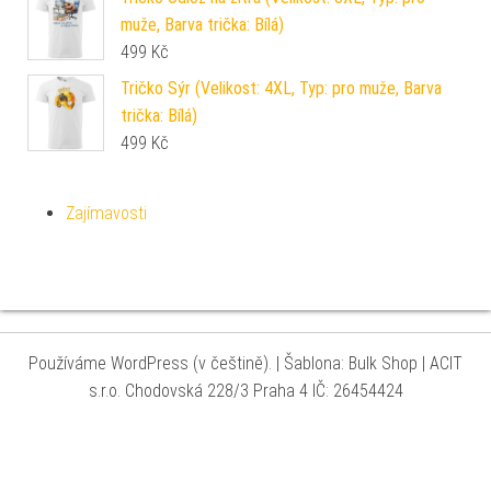
muže, Barva trička: Bílá)
499
Kč
Tričko Sýr (Velikost: 4XL, Typ: pro muže, Barva
trička: Bílá)
499
Kč
Zajímavosti
Používáme WordPress (v češtině).
|
Šablona: Bulk Shop
| ACIT
s.r.o. Chodovská 228/3 Praha 4 IČ: 26454424