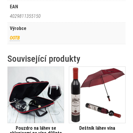
EAN
4029811355150
Výrobce
OOTB
Související produkty
Pouzdro na láhev se
Deštník láhev vína