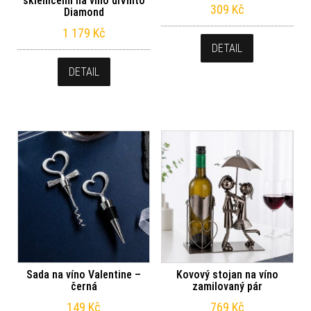
sklenicemi na víno diVinto
309
Kč
Diamond
1 179
Kč
DETAIL
DETAIL
Sada na víno Valentine –
Kovový stojan na víno
černá
zamilovaný pár
149
Kč
769
Kč