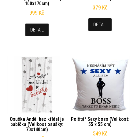
100x170cm)
379
Kč
999
Kč
DETAIL
DETAIL
Osuška Anděl bez křídel je
Polštář Sexy boss (Velikost:
babička (Velikost osušky:
55 x 55 cm)
70x140cm)
549
Kč