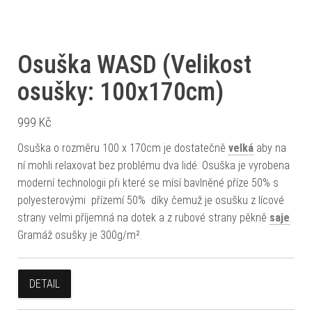
Osuška WASD (Velikost
osušky: 100x170cm)
999
Kč
Osuška o rozměru 100 x 170cm je dostatečně
velká
aby na
ní mohli relaxovat bez problému dva lidé. Osuška je vyrobena
moderní technologii při které se mísí bavlněné příze 50% s
polyesterovými přízemí 50% díky čemuž je osušku z lícové
strany velmi příjemná na dotek a z rubové strany pěkně
saje
.
Gramáž osušky je 300g/m².
DETAIL