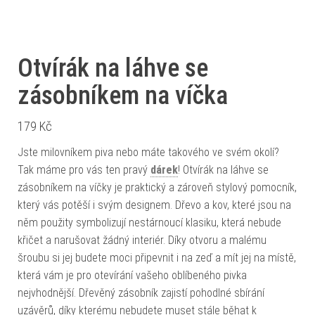
Otvírák na láhve se
zásobníkem na víčka
179
Kč
Jste milovníkem piva nebo máte takového ve svém okolí?
Tak máme pro vás ten pravý
dárek
! Otvírák na láhve se
zásobníkem na víčky je praktický a zároveň stylový pomocník,
který vás potěší i svým designem. Dřevo a kov, které jsou na
něm použity symbolizují nestárnoucí klasiku, která nebude
křičet a narušovat žádný interiér. Díky otvoru a malému
šroubu si jej budete moci připevnit i na zeď a mít jej na místě,
která vám je pro otevírání vašeho oblíbeného pivka
nejvhodnější. Dřevěný zásobník zajistí pohodlné sbírání
uzávěrů, díky kterému nebudete muset stále běhat k