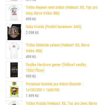
Tričko Nejsem ranní ptáče (Velikost: XS, Typ: pro
ženy, Barva trička: Bílá)
499
Kč
Deka Vražda (Podšití beránkem: ANO)
2 098
Kč
Tričko Dědeček satana (Velikost: XS, Barva
trička: Bílá)
499
Kč
Osuška Hardcore gamer (Velikost osušky:
100x170cm)
999
Kč
Povlečení Kominík pro štěstí (Rozměr :
1x150/200 + 1x60/50)
1 499
Kč
Tričko Vražda (Velikost: XS, Typ: pro ženy, Barva