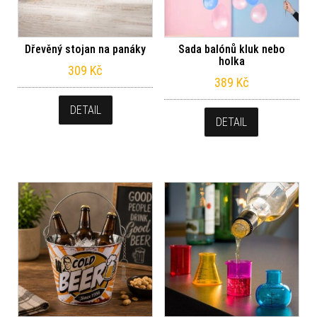
Dřevěný stojan na panáky
Sada balónů kluk nebo
holka
309
Kč
389
Kč
DETAIL
DETAIL