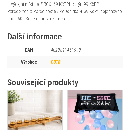
– výdejní místo a Z-BOX: 69 KčPPL kurýr: 99 KčPPL
ParcelShop a Parcelbox: 89 KčDobírka: + 39 KčPři objednávce
nad 1500 Kč je doprava zdarma.
Další informace
EAN
4029811451999
Výrobce
OOTB
Související produkty