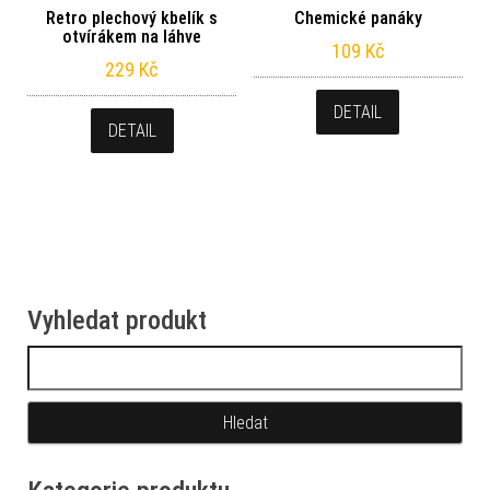
Retro plechový kbelík s
Chemické panáky
otvírákem na láhve
109
Kč
229
Kč
DETAIL
DETAIL
Vyhledat produkt
Vyhledávání