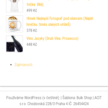
trička: Bílá)
499
Kč
Hrnek Nejlepší fotograf pod sluncem (Náplň
hrníčku: Směs slaných oříšků)
378
Kč
Víno Jazyky (Druh Vína: Prosecco)
448
Kč
Zajímavosti
Používáme WordPress (v češtině).
|
Šablona: Bulk Shop
| ACIT
s.r.o. Chodovská 228/3 Praha 4 IČ: 26454424