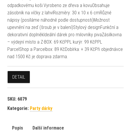
odpadkovému koši.Vyrobeno ze dřeva a kovuObsahuje
zásobník na víčky z lahvíRozměry: 30 x 10 x 6 cmRůzné
nápisy (posíláme náhodně podle dostupnosti)Možnost
upevnění na zeď (šroub je v balení)Stylový designFunkční a
dekorativní doplněkIdeální dárek pro milovníky pivaZásilkovna
– výdejní místo a Z-BOX: 69 KčPPL kurýr: 99 KčPPL
ParcelShop a Parcelbox: 89 KčDobírka: + 39 KčPři objednávce
nad 1500 Kč je doprava zdarma.
DETAIL
SKU:
6079
Kategorie:
Party dárky
Popis
Další informace