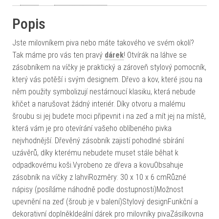
Popis
Jste milovníkem piva nebo máte takového ve svém okolí?
Tak máme pro vás ten pravý
dárek
! Otvírák na láhve se
zásobníkem na víčky je praktický a zároveň stylový pomocník,
který vás potěší i svým designem. Dřevo a kov, které jsou na
něm použity symbolizují nestárnoucí klasiku, která nebude
křičet a narušovat žádný interiér. Díky otvoru a malému
šroubu si jej budete moci připevnit i na zeď a mít jej na místě,
která vám je pro otevírání vašeho oblíbeného pivka
nejvhodnější. Dřevěný zásobník zajistí pohodlné sbírání
uzávěrů, díky kterému nebudete muset stále běhat k
odpadkovému koši.Vyrobeno ze dřeva a kovuObsahuje
zásobník na víčky z lahvíRozměry: 30 x 10 x 6 cmRůzné
nápisy (posíláme náhodně podle dostupnosti)Možnost
upevnění na zeď (šroub je v balení)Stylový designFunkční a
dekorativní doplněkIdeální dárek pro milovníky pivaZásilkovna