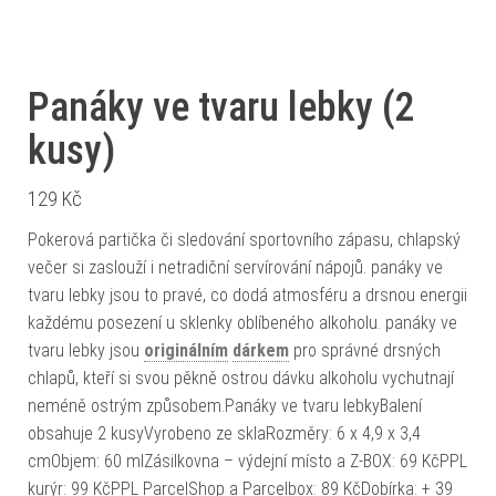
Panáky ve tvaru lebky (2
kusy)
129
Kč
Pokerová partička či sledování sportovního zápasu, chlapský
večer si zaslouží i netradiční servírování nápojů. panáky ve
tvaru lebky jsou to pravé, co dodá atmosféru a drsnou energii
každému posezení u sklenky oblíbeného alkoholu. panáky ve
tvaru lebky jsou
originálním
dárkem
pro správné drsných
chlapů, kteří si svou pěkně ostrou dávku alkoholu vychutnají
neméně ostrým způsobem.Panáky ve tvaru lebkyBalení
obsahuje 2 kusyVyrobeno ze sklaRozměry: 6 x 4,9 x 3,4
cmObjem: 60 mlZásilkovna – výdejní místo a Z-BOX: 69 KčPPL
kurýr: 99 KčPPL ParcelShop a Parcelbox: 89 KčDobírka: + 39