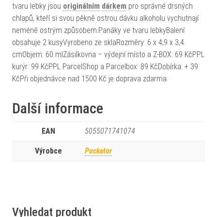
tvaru lebky jsou
originálním
dárkem
pro správné drsných
chlapů, kteří si svou pěkně ostrou dávku alkoholu vychutnají
neméně ostrým způsobem.Panáky ve tvaru lebkyBalení
obsahuje 2 kusyVyrobeno ze sklaRozměry: 6 x 4,9 x 3,4
cmObjem: 60 mlZásilkovna – výdejní místo a Z-BOX: 69 KčPPL
kurýr: 99 KčPPL ParcelShop a Parcelbox: 89 KčDobírka: + 39
KčPři objednávce nad 1500 Kč je doprava zdarma.
Další informace
EAN
5055071741074
Výrobce
Puckator
Vyhledat produkt