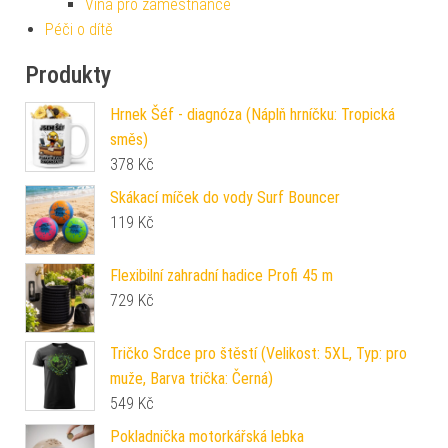
Vína pro zaměstnance
Péči o dítě
Produkty
Hrnek Šéf - diagnóza (Náplň hrníčku: Tropická
směs)
378
Kč
Skákací míček do vody Surf Bouncer
119
Kč
Flexibilní zahradní hadice Profi 45 m
729
Kč
Tričko Srdce pro štěstí (Velikost: 5XL, Typ: pro
muže, Barva trička: Černá)
549
Kč
Pokladnička motorkářská lebka