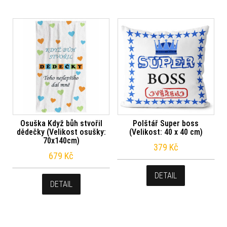
Osuška Když bůh stvořil
Polštář Super boss
dědečky (Velikost osušky:
(Velikost: 40 x 40 cm)
70x140cm)
379
Kč
679
Kč
DETAIL
DETAIL