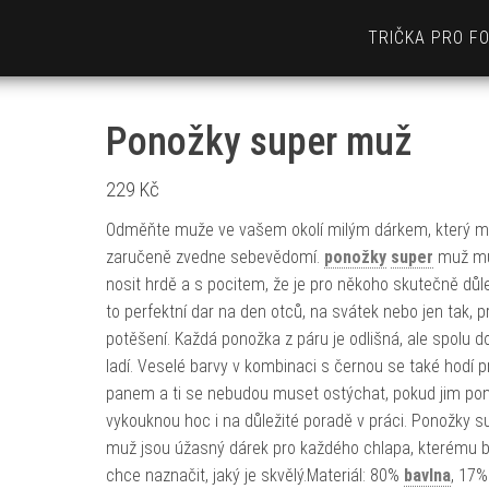
TRIČKA PRO F
Ponožky super muž
229
Kč
Odměňte muže ve vašem okolí milým dárkem, který 
zaručeně zvedne sebevědomí.
ponožky
super
muž m
nosit hrdě a s pocitem, že je pro někoho skutečně důle
to perfektní dar na den otců, na svátek nebo jen tak, p
potěšení. Každá ponožka z páru je odlišná, ale spolu d
ladí. Veselé barvy v kombinaci s černou se také hodí p
panem a ti se nebudou muset ostýchat, pokud jim po
vykouknou hoc i na důležité poradě v práci. Ponožky s
muž jsou úžasný dárek pro každého chlapa, kterému 
chce naznačit, jaký je skvělý.Materiál: 80%
bavlna
, 17%