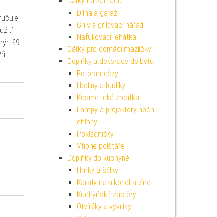
Dárky na zahradu
Dílna a garáž
ručuje
Grily a grilovací nářadí
žití
Nafukovací lehátka
rýr: 99
Dárky pro domácí mazlíčky
ři
Doplňky a dekorace do bytu
Fotorámečky
Hodiny a budíky
Kosmetická zrcátka
Lampy a projektory noční
oblohy
Pokladničky
Vtipné polštáře
Doplňky do kuchyně
Hrnky a šálky
Karafy na alkohol a víno
Kuchyňské zástěry
Otvíráky a vývrtky