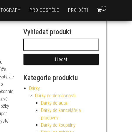
0
OTOGRAFY
PRO DOSPĚLÉ
PRO DĚTI
Vyhledat produkt
Vyhledávání
mu
ůže
Kategorie produktu
žitý. Je
ro
Dárky
okonale
Dárky do domácnosti
rávě
Dárky do auta
nožky
Dárky do kanceláře a
uper
pracovny
byste
Dárky do koupelny