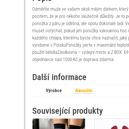
Odměňte muže ve vašem okolí milým dárkem, kter
pocitem, že je pro někoho skutečně důležitý. Je to p
ponožka z páru je odlišná, ale spolu dokonale ladí.
muset ostýchat, pokud jim ponožky vykouknou hoc i 
každého chlapa, kterému byste chce naznačit, jaký j
vyrobené v PolskuPonožky perte v maximální teplot
použití bělidlaZásilkovna – výdejní místo a Z-BOX: 
objednávce nad 1500 Kč je doprava zdarma.
Další informace
Výrobce
Nanushki
Související produkty