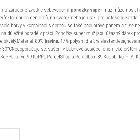
ý mu zaručeně zvedne sebevědomí.
ponožky
super
muž může nosit h
erfektní dar na den otců, na svátek nebo jen tak, pro potěšení. Každá
 Veselé barvy v kombinaci s černou se také hodí právě panem a ti se 
na důležité poradě v práci. Ponožky super muž jsou úžasný dárek pr
e skvělý.Materiál: 80%
bavlna
, 17% polyamid a 3% elastanDesignovan
ě 30°CNedoporučuje se: sušení v bubnové sušičce, chemické čištění 
69 KčPPL kurýr: 99 KčPPL ParcelShop a Parcelbox: 89 KčDobírka: + 39 K