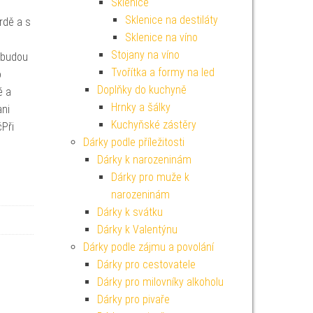
Sklenice
Sklenice na destiláty
rdě a s
Sklenice na víno
Stojany na víno
nebudou
Tvořítka a formy na led
o
Doplňky do kuchyně
é a
Hrnky a šálky
ani
Kuchyňské zástěry
čPři
Dárky podle příležitosti
Dárky k narozeninám
Dárky pro muže k
narozeninám
Dárky k svátku
Dárky k Valentýnu
Dárky podle zájmu a povolání
Dárky pro cestovatele
Dárky pro milovníky alkoholu
Dárky pro pivaře