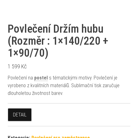
Povlečení Držím hubu
(Rozměr : 1×140/220 +
1×90/70)
1 599
Kč
Povlečení na
postel
s tématickými motivy. Povlečení je
vyrobeno z kvalitních materiálů. Sublimační tisk zaručuje
dlouholetou životnost barev.
DETAIL
Kategorie:
Povlečení pro zaměstnance