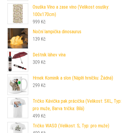
Osuška Víno a zase víno (Velikost osušky:
100x170cm)
999
Kč
Noční lampička dinosaurus
139
Kč
Deštník láhev vína
309
Kč
Hrnek Kominík a slon (Náplň hrníčku: Žádná)
299
Kč
Tričko Kávička pak prácička (Velikost: 5XL, Typ:
pro muže, Barva trička: Bílá)
499
Kč
Tričko WASD (Velikost: S, Typ: pro muže)