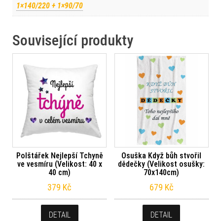
1×140/220 + 1×90/70
Související produkty
Polštářek Nejlepší Tchyně
Osuška Když bůh stvořil
ve vesmíru (Velikost: 40 x
dědečky (Velikost osušky:
40 cm)
70x140cm)
379
Kč
679
Kč
DETAIL
DETAIL