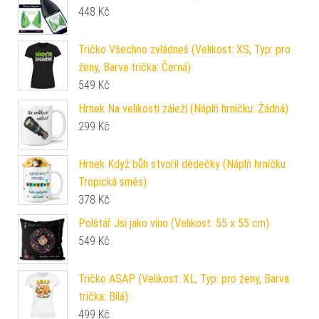
448
Kč
Tričko Všechno zvládneš (Velikost: XS, Typ: pro
ženy, Barva trička: Černá)
549
Kč
Hrnek Na velikosti záleží (Náplň hrníčku: Žádná)
299
Kč
Hrnek Když bůh stvořil dědečky (Náplň hrníčku:
Tropická směs)
378
Kč
Polštář Jsi jako víno (Velikost: 55 x 55 cm)
549
Kč
Tričko ASAP (Velikost: XL, Typ: pro ženy, Barva
trička: Bílá)
499
Kč