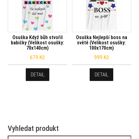
Osuška Když bůh stvořil
Osuška Nejlepší boss na
babičky (Velikost osušky:
světě (Velikost osušky:
70x140cm)
100x170cm)
679
Kč
999
Kč
DETAIL
DETAIL
Vyhledat produkt