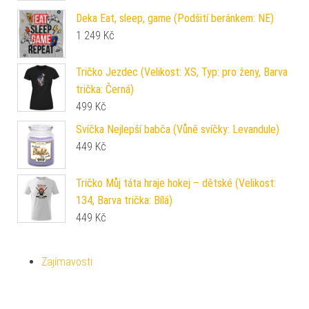
Deka Eat, sleep, game (Podšití beránkem: NE)
1 249
Kč
Tričko Jezdec (Velikost: XS, Typ: pro ženy, Barva
trička: Černá)
499
Kč
Svíčka Nejlepší babča (Vůně svíčky: Levandule)
449
Kč
Tričko Můj táta hraje hokej – dětské (Velikost:
134, Barva trička: Bílá)
449
Kč
Zajímavosti