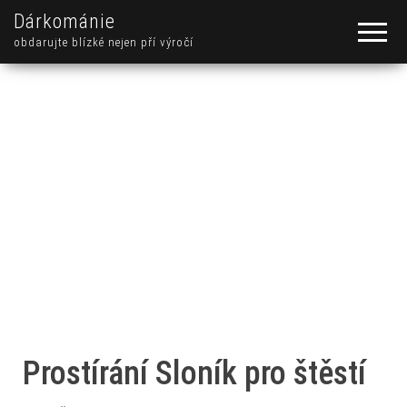
Dárkománie
obdarujte blízké nejen pří výročí
Prostírání Sloník pro štěstí