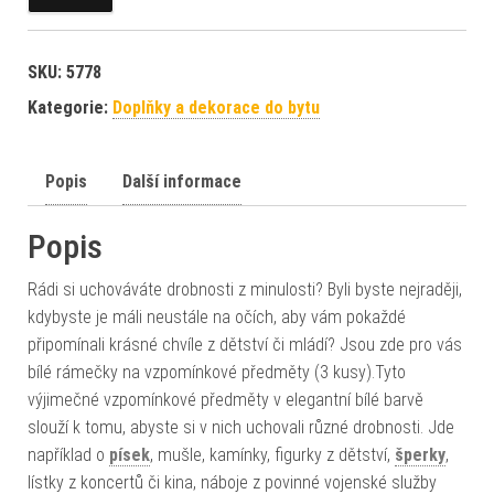
SKU:
5778
Kategorie:
Doplňky a dekorace do bytu
Popis
Další informace
Popis
Rádi si uchováváte drobnosti z minulosti? Byli byste nejraději,
kdybyste je máli neustále na očích, aby vám pokaždé
připomínali krásné chvíle z dětství či mládí? Jsou zde pro vás
bílé rámečky na vzpomínkové předměty (3 kusy).Tyto
výjimečné vzpomínkové předměty v elegantní bílé barvě
slouží k tomu, abyste si v nich uchovali různé drobnosti. Jde
například o
písek
, mušle, kamínky, figurky z dětství,
šperky
,
lístky z koncertů či kina, náboje z povinné vojenské služby