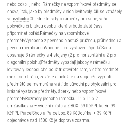
nebo cokoli jiného. Rámečky na vzpomínkové předměty se
chovají tak, jako by předměty v nich levitovaly, čili se vznášely
ve
vzduchu
.Objednejte si tyto rámečky pro sebe, vaši
polovičku či blízkou osobu, která si bude zlaté časy
připomínat pořád.Rámečky na vzpomínkové
předmětyVyrobeno z pevného plastuS pružnou, průhlednou a
pevnou membránouVhodné i pro vystavení šperkůSada
obsahuje 3 rámečky a 4 stojany (2 pro horizontální a 2 pro
diagonální polohu)Předměty vypadají jakoby v rámečku
levitovalyJednoduché použití: otevřete rám, vložíte předmět
mezi membránu, zavřete a položíte na stojanPo vyjmutí
předmětů se membrána vrátí do původní polohyIdeální pro
krásné vystavte předměty, šperky nebo vzpomínkové
předmětyRozměry jednoho rámečku: 11 x 11 x 2
cmZásilkovna – výdejní místo a Z-BOX: 69 KčPPL kurýr: 99
KčPPL ParcelShop a Parcelbox: 89 KčDobírka: + 39 KčPři
objednávce nad 1500 Kč je doprava zdarma.