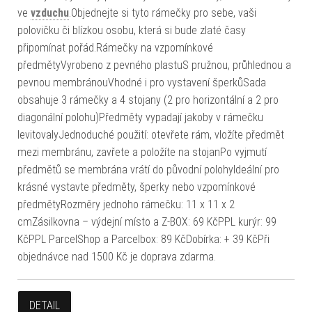
ve
vzduchu
.Objednejte si tyto rámečky pro sebe, vaši
polovičku či blízkou osobu, která si bude zlaté časy
připomínat pořád.Rámečky na vzpomínkové
předmětyVyrobeno z pevného plastuS pružnou, průhlednou a
pevnou membránouVhodné i pro vystavení šperkůSada
obsahuje 3 rámečky a 4 stojany (2 pro horizontální a 2 pro
diagonální polohu)Předměty vypadají jakoby v rámečku
levitovalyJednoduché použití: otevřete rám, vložíte předmět
mezi membránu, zavřete a položíte na stojanPo vyjmutí
předmětů se membrána vrátí do původní polohyIdeální pro
krásné vystavte předměty, šperky nebo vzpomínkové
předmětyRozměry jednoho rámečku: 11 x 11 x 2
cmZásilkovna – výdejní místo a Z-BOX: 69 KčPPL kurýr: 99
KčPPL ParcelShop a Parcelbox: 89 KčDobírka: + 39 KčPři
objednávce nad 1500 Kč je doprava zdarma.
DETAIL