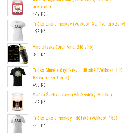
čokoládě)
449
Kč
Tričko Like a monkey (Velikost: XL, Typ: pro ženy)
499
Kč
Víno Jazyky (Druh Vína: Bílé víno)
349
Kč
Tričko Slůně a čtyřlístky – dětské (Velikost: 110,
Barva trička: Černá)
499
Kč
Svíčka Šachy a život (Vůně svíčky: Vanilka)
449
Kč
Tričko Like a monkey - dětské (Velikost: 158)
449
Kč