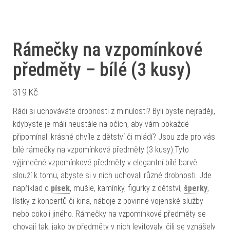
Rámečky na vzpomínkové
předměty – bílé (3 kusy)
319
Kč
Rádi si uchováváte drobnosti z minulosti? Byli byste nejraději,
kdybyste je máli neustále na očích, aby vám pokaždé
připomínali krásné chvíle z dětství či mládí? Jsou zde pro vás
bílé rámečky na vzpomínkové předměty (3 kusy).Tyto
výjimečné vzpomínkové předměty v elegantní bílé barvě
slouží k tomu, abyste si v nich uchovali různé drobnosti. Jde
například o
písek
, mušle, kamínky, figurky z dětství,
šperky
,
lístky z koncertů či kina, náboje z povinné vojenské služby
nebo cokoli jiného. Rámečky na vzpomínkové předměty se
chovají tak, jako by předměty v nich levitovaly, čili se vznášely