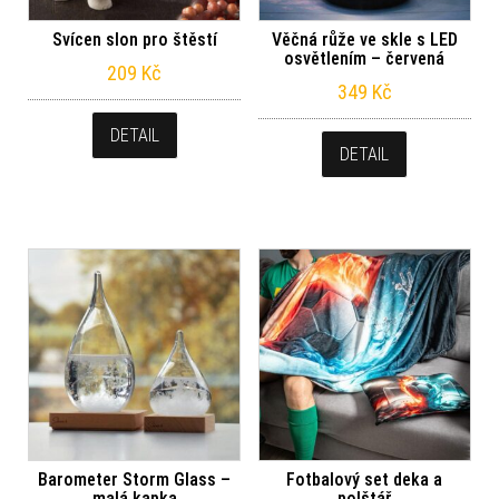
Svícen slon pro štěstí
Věčná růže ve skle s LED
osvětlením – červená
209
Kč
349
Kč
DETAIL
DETAIL
Barometer Storm Glass –
Fotbalový set deka a
malá kapka
polštář