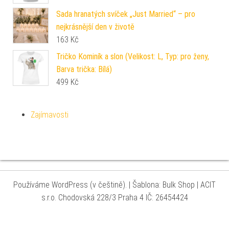
Sada hranatých svíček „Just Married“ – pro
nejkrásnější den v životě
163
Kč
Tričko Kominík a slon (Velikost: L, Typ: pro ženy,
Barva trička: Bílá)
499
Kč
Zajímavosti
Používáme WordPress (v češtině).
|
Šablona: Bulk Shop
| ACIT
s.r.o. Chodovská 228/3 Praha 4 IČ: 26454424