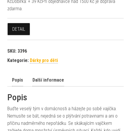
KčDobírka: + 39 KčPři objednávce nad 1500 Kč je doprava
zdarma.
DETAIL
SKU:
3396
Kategorie:
Dárky pro děti
Popis
Další informace
Popis
Buďte veselý tým v domácnosti a házejte po sobě vajíčka.
Nemusíte se bát, nejedná se o plýtvání potravinami a ani o
příčinu nadměrného nepořádku. Se skákajícím vajíčkem
zažijete doma množství úsměvných situací. Každý, kdo uvidí