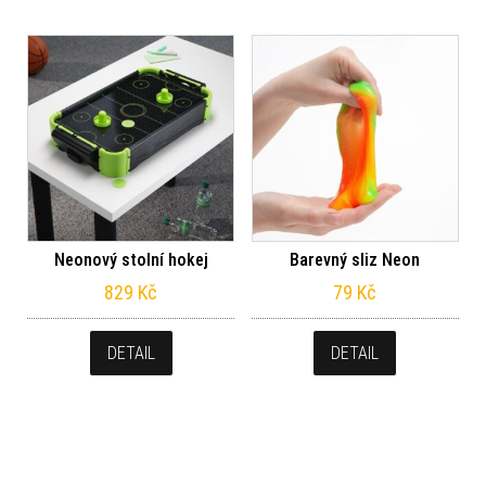
Neonový stolní hokej
Barevný sliz Neon
829
Kč
79
Kč
DETAIL
DETAIL