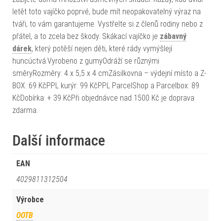
letět toto vajíčko poprvé, bude mít neopakovatelný výraz na
tváři, to vám garantujeme. Vystřelte si z členů rodiny nebo z
přátel, a to zcela bez škody. Skákací vajíčko je
zábavný
dárek
, který potěší nejen děti, které rády vymýšlejí
huncúctvá.Vyrobeno z gumyOdráží se různými
směryRozměry: 4 x 5,5 x 4 cmZásilkovna – výdejní místo a Z-
BOX: 69 KčPPL kurýr: 99 KčPPL ParcelShop a Parcelbox: 89
KčDobírka: + 39 KčPři objednávce nad 1500 Kč je doprava
zdarma.
Další informace
EAN
4029811312504
Výrobce
OOTB