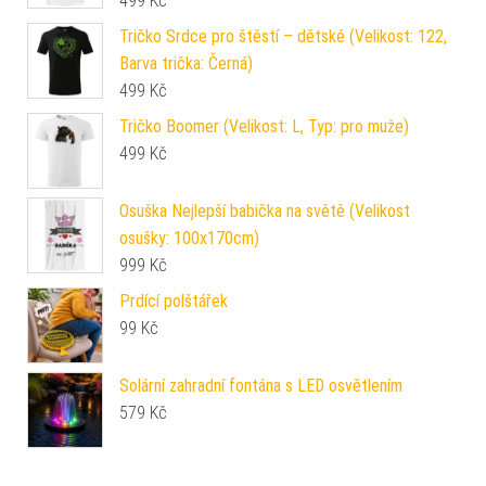
499
Kč
Tričko Srdce pro štěstí – dětské (Velikost: 122,
Barva trička: Černá)
499
Kč
Tričko Boomer (Velikost: L, Typ: pro muže)
499
Kč
Osuška Nejlepší babička na světě (Velikost
osušky: 100x170cm)
999
Kč
Prdící polštářek
99
Kč
Solární zahradní fontána s LED osvětlením
579
Kč