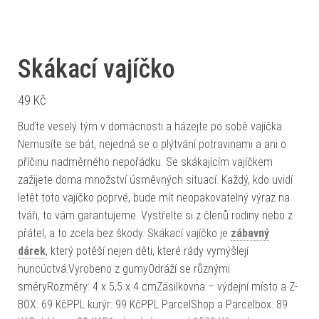
Skákací vajíčko
49
Kč
Buďte veselý tým v domácnosti a házejte po sobě vajíčka.
Nemusíte se bát, nejedná se o plýtvání potravinami a ani o
příčinu nadměrného nepořádku. Se skákajícím vajíčkem
zažijete doma množství úsměvných situací. Každý, kdo uvidí
letět toto vajíčko poprvé, bude mít neopakovatelný výraz na
tváři, to vám garantujeme. Vystřelte si z členů rodiny nebo z
přátel, a to zcela bez škody. Skákací vajíčko je
zábavný
dárek
, který potěší nejen děti, které rády vymýšlejí
huncúctvá.Vyrobeno z gumyOdráží se různými
směryRozměry: 4 x 5,5 x 4 cmZásilkovna – výdejní místo a Z-
BOX: 69 KčPPL kurýr: 99 KčPPL ParcelShop a Parcelbox: 89