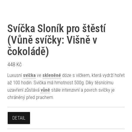
Svíčka Sloník pro štěstí
(Vůně svíčky: Višně v
čokoládě)
448
Kč
Luxusní
svíčka
ve
skleněné
dóze s víčkem, která vydrží hořet
až 100 hodin. Svíčka má hmotnost 500g. Díky těsnícímu
uzavření zůstává
vůně
stále intenzivní a povrch svíčky je
chráněný před prachem.
DETAIL