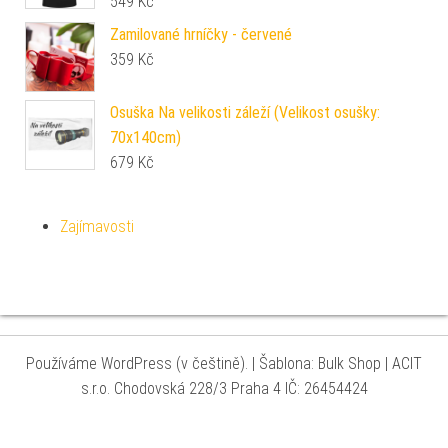
549
Kč
Zamilované hrníčky - červené
359
Kč
Osuška Na velikosti záleží (Velikost osušky:
70x140cm)
679
Kč
Zajímavosti
Používáme WordPress (v češtině).
|
Šablona: Bulk Shop
| ACIT
s.r.o. Chodovská 228/3 Praha 4 IČ: 26454424