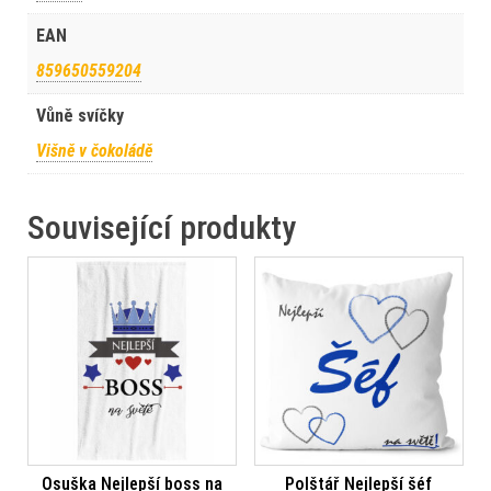
EAN
859650559204
Vůně svíčky
Višně v čokoládě
Související produkty
Osuška Nejlepší boss na
Polštář Nejlepší šéf