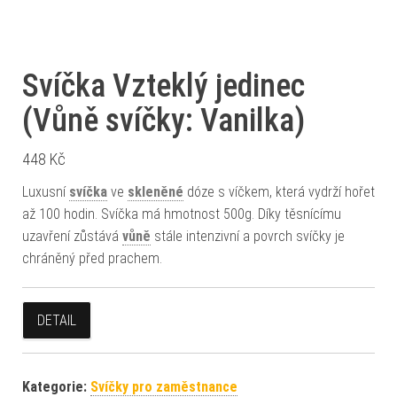
Svíčka Vzteklý jedinec
(Vůně svíčky: Vanilka)
448
Kč
Luxusní
svíčka
ve
skleněné
dóze s víčkem, která vydrží hořet
až 100 hodin. Svíčka má hmotnost 500g. Díky těsnícímu
uzavření zůstává
vůně
stále intenzivní a povrch svíčky je
chráněný před prachem.
DETAIL
Kategorie:
Svíčky pro zaměstnance