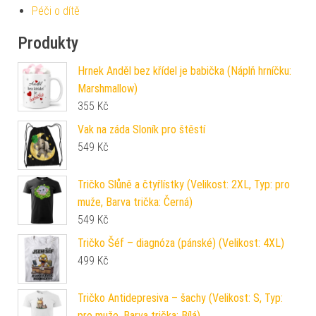
Péči o dítě
Produkty
Hrnek Anděl bez křídel je babička (Náplň hrníčku:
Marshmallow)
355
Kč
Vak na záda Sloník pro štěstí
549
Kč
Tričko Slůně a čtyřlístky (Velikost: 2XL, Typ: pro
muže, Barva trička: Černá)
549
Kč
Tričko Šéf – diagnóza (pánské) (Velikost: 4XL)
499
Kč
Tričko Antidepresiva – šachy (Velikost: S, Typ:
pro muže, Barva trička: Bílá)