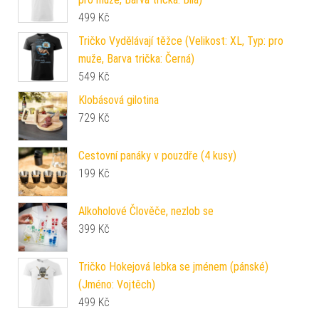
499
Kč
Tričko Vydělávají těžce (Velikost: XL, Typ: pro
muže, Barva trička: Černá)
549
Kč
Klobásová gilotina
729
Kč
Cestovní panáky v pouzdře (4 kusy)
199
Kč
Alkoholové Člověče, nezlob se
399
Kč
Tričko Hokejová lebka se jménem (pánské)
(Jméno: Vojtěch)
499
Kč