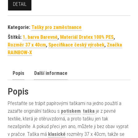
DETAIL
Kategorie:
Tašky pro zaměstnance
Štítků:
1. barva Barevné
,
Materiál Dratex 100% PES
,
Rozměr 37 x 40cm
,
Specifikace český výrobek
,
Značka
RAINBOW-X
Popis
Další informace
Popis
Přestaňte se trápit papírovými taškami na jedno použití a
zazařte originální taškou s
potiskem
.
taška
je z pevné
textilie, která je otěruvzdorná, a proto tašku jen tak
nezašpiníte. A pokud přeci jen ano, můžete ji bez obav vyprat
v pračce. Taška má
klasické
rozměry 37 x 40cm, takže se