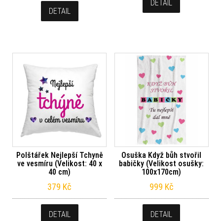
DETAIL
DETAIL
Polštářek Nejlepší Tchyně
Osuška Když bůh stvořil
ve vesmíru (Velikost: 40 x
babičky (Velikost osušky:
40 cm)
100x170cm)
379
Kč
999
Kč
DETAIL
DETAIL