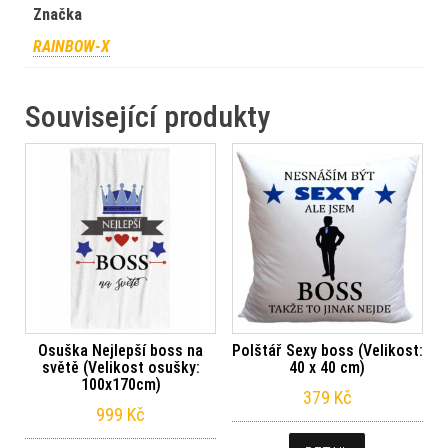
Značka
RAINBOW-X
Související produkty
Osuška Nejlepší boss na
Polštář Sexy boss (Velikost:
světě (Velikost osušky:
40 x 40 cm)
100x170cm)
379
Kč
999
Kč