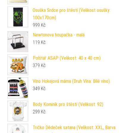
Osuška Srdce pro štěstí (Velikost osušky:
100x170cm)
999
Kč
Newtonova houpačka - malá
119
Kč
Polštář ASAP (Velikost: 40 x 40 cm)
379
Kč
Víno Hokejová máma (Druh Vína: Bílé víno)
349
Kč
Body Kominík pro štěstí (Velikost: 92)
299
Kč
Tričko Dědeček satana (Velikost: XXL, Barva