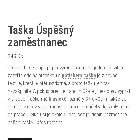
Taška Úspěšný
zaměstnanec
349
Kč
Přestaňte se trápit papírovými taškami na jedno použití a
zazařte originální taškou s
potiskem
.
taška
je z pevné
textilie, která je otěruvzdorná, a proto tašku jen tak
nezašpiníte. A pokud přeci jen ano, můžete ji bez obav vyprat
v pračce. Taška má
klasické
rozměry 37 x 40cm, takže se
do ní bez obav vejde menší nákup či pomůcky do školy nebo
do práce. Délka uší je okolo 55cm, což je ideální rozměr pro
nošení tašky i přes rameno.