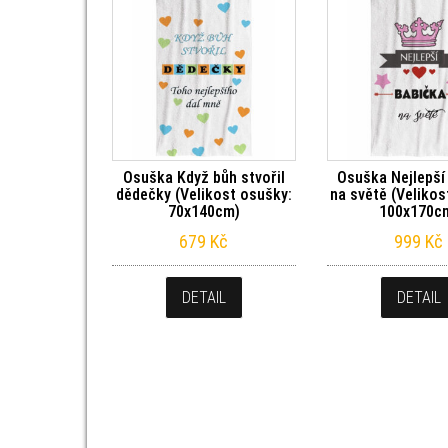
Osuška Když bůh stvořil
Osuška Nejlepší
dědečky (Velikost osušky:
na světě (Velikos
70x140cm)
100x170c
679
Kč
999
Kč
DETAIL
DETAIL