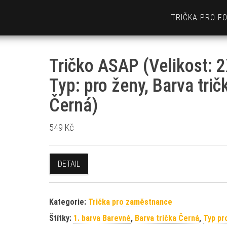
TRIČKA PRO F
Tričko ASAP (Velikost: 2
Typ: pro ženy, Barva trič
Černá)
549
Kč
DETAIL
Kategorie:
Trička pro zaměstnance
Štítky:
1. barva Barevné
,
Barva trička Černá
,
Typ pr