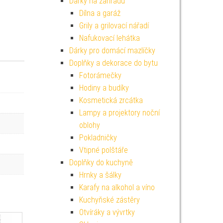
Dárky na zahradu
Dílna a garáž
Grily a grilovací nářadí
Nafukovací lehátka
Dárky pro domácí mazlíčky
Doplňky a dekorace do bytu
Fotorámečky
Hodiny a budíky
Kosmetická zrcátka
Lampy a projektory noční
oblohy
Pokladničky
Vtipné polštáře
Doplňky do kuchyně
Hrnky a šálky
Karafy na alkohol a víno
Kuchyňské zástěry
Otvíráky a vývrtky