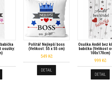
 babička
Polštář Nejlepší boss
Osuška Anděl bez kř
t osušky:
(Velikost: 55 x 55 cm)
babička (Velikost o
m)
100x170cm)
549
Kč
999
Kč
DETAIL
DETAIL