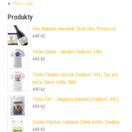
Péči o dítě
Produkty
Víno Nejlepší zahradník (Druh Vína: Prosecco)
448
Kč
Tričko Gamer - dětské (Velikost: 146)
449
Kč
Tričko Fandím celý rok (Velikost: 5XL, Typ: pro
muže, Barva trička: Bílá)
499
Kč
Tričko Šéf – diagnóza (pánské) (Velikost: 4XL)
499
Kč
Svíčka Všechno zvládneš (Vůně svíčky: Vanilka)
448
Kč