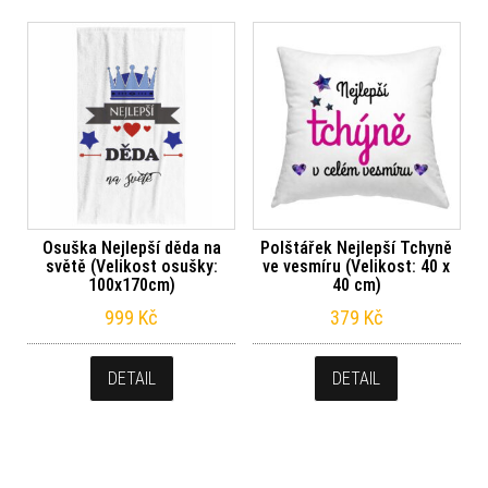
Osuška Nejlepší děda na
Polštářek Nejlepší Tchyně
světě (Velikost osušky:
ve vesmíru (Velikost: 40 x
100x170cm)
40 cm)
999
Kč
379
Kč
DETAIL
DETAIL