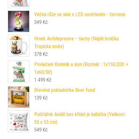
Věčná růže ve skle s LED osvětlením - červená
349
Kč
Hrnek Antidepresiva – šachy (Náplň hrníčku:
Tropická směs)
378
Kč
Povlečení Kominík a slon (Rozměr : 1x150/200 +
1x60/50)
1 499
Kč
Dřevěná pokladnička Beer Fund
139
Kč
Polštářek Anděl bez křídel je babička (Velikost:
55 x 55 cm)
549
Kč