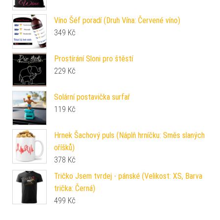
Víno Šéf poradí (Druh Vína: Červené víno)
349
Kč
Prostírání Sloni pro štěstí
229
Kč
Solární postavička surfař
119
Kč
Hrnek Šachový puls (Náplň hrníčku: Směs slaných
oříšků)
378
Kč
Tričko Jsem tvrdej - pánské (Velikost: XS, Barva
trička: Černá)
499
Kč