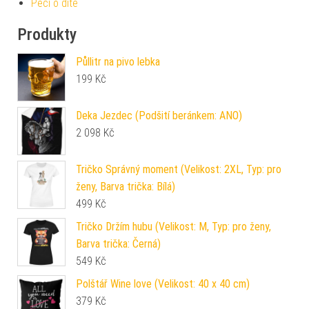
Péči o dítě
Produkty
Půllitr na pivo lebka
199
Kč
Deka Jezdec (Podšití beránkem: ANO)
2 098
Kč
Tričko Správný moment (Velikost: 2XL, Typ: pro
ženy, Barva trička: Bílá)
499
Kč
Tričko Držím hubu (Velikost: M, Typ: pro ženy,
Barva trička: Černá)
549
Kč
Polštář Wine love (Velikost: 40 x 40 cm)
379
Kč