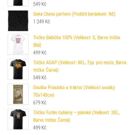
549
Kč
Deka Chess pattern (Podšití beránkem: NE)
1 249
Kč
Tričko Babička 100% (Velikost: S, Barva trička:
Bílá)
499
Kč
Tričko ASAP (Velikost: 4XL, Typ: pro muže, Barva
trička: Černá)
549
Kč
Osuška Prasátko a traktor (Velikost osušky:
70x140cm)
679
Kč
Tričko Fotím čuňárny – pánské (Velikost: 3XL,
Barva trička: Černá)
499
Kč