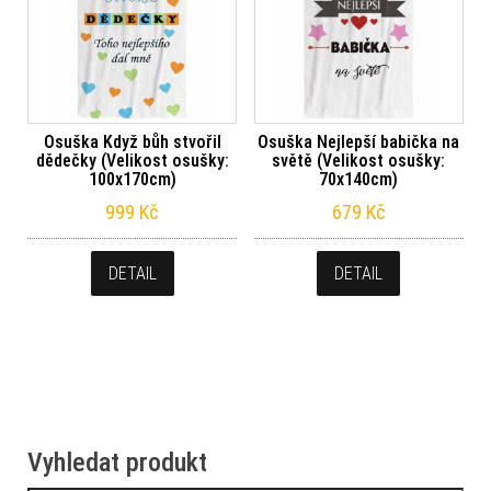
Osuška Když bůh stvořil
Osuška Nejlepší babička na
dědečky (Velikost osušky:
světě (Velikost osušky:
100x170cm)
70x140cm)
999
Kč
679
Kč
DETAIL
DETAIL
Vyhledat produkt