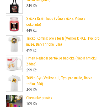
349
Kč
Svíčka Držím hubu (Vůně svíčky: Višně v
čokoládě)
449
Kč
Tričko Kominík pro štěstí (Velikost: 4XL, Typ: pro
muže, Barva trička: Bílá)
499
Kč
Hrnek Nejlepší parťák je babička (Náplň hrníčku:
Žádná)
299
Kč
Tričko Sýr (Velikost: L, Typ: pro muže, Barva
trička: Bílá)
499
Kč
Chemické panáky
109
Kč