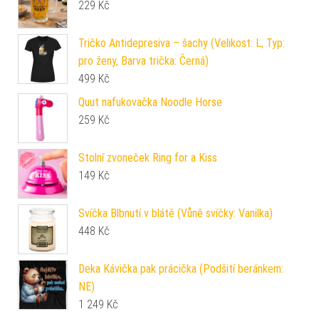
229
Kč
Tričko Antidepresiva – šachy (Velikost: L, Typ:
pro ženy, Barva trička: Černá)
499
Kč
Quut nafukovačka Noodle Horse
259
Kč
Stolní zvoneček Ring for a Kiss
149
Kč
Svíčka Blbnutí v blátě (Vůně svíčky: Vanilka)
448
Kč
Deka Kávička pak prácička (Podšití beránkem:
NE)
1 249
Kč