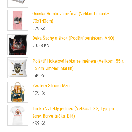
Osuška Bombová šéfová (Velikost osušky:
70x140cm)
679
Kč
Deka Šachy a život (Podšití beránkem: ANO)
2 098
Kč
Polštář Hokejová lebka se jménem (Velikost: 55 x
55 cm, Jméno: Martin)
549
Kč
Zástěra Strong Man
199
Kč
Tričko Vzteklý jedinec (Velikost: XS, Typ: pro
ženy, Barva trička: Bílá)
499
Kč