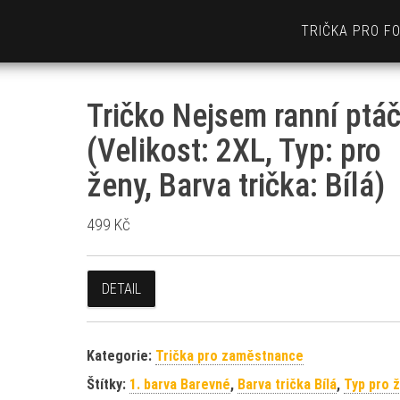
TRIČKA PRO F
Tričko Nejsem ranní ptá
(Velikost: 2XL, Typ: pro
ženy, Barva trička: Bílá)
499
Kč
DETAIL
Kategorie:
Trička pro zaměstnance
Štítky:
1. barva Barevné
,
Barva trička Bílá
,
Typ pro 