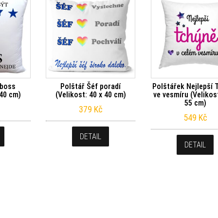
 boss
Polštář Šéf poradí
Polštářek Nejlepší 
 40 cm)
(Velikost: 40 x 40 cm)
ve vesmíru (Velikost
55 cm)
379
Kč
549
Kč
DETAIL
DETAIL