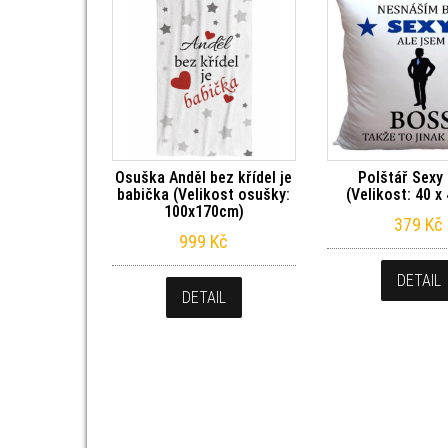
Osuška Anděl bez křídel je
Polštář Sexy
babička (Velikost osušky:
(Velikost: 40 x
100x170cm)
379
Kč
999
Kč
DETAIL
DETAIL