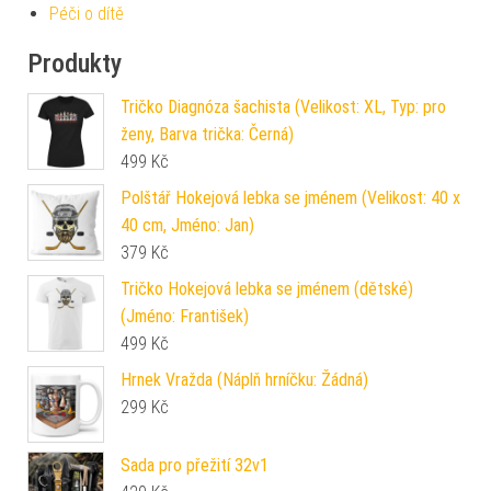
Péči o dítě
Produkty
Tričko Diagnóza šachista (Velikost: XL, Typ: pro
ženy, Barva trička: Černá)
499
Kč
Polštář Hokejová lebka se jménem (Velikost: 40 x
40 cm, Jméno: Jan)
379
Kč
Tričko Hokejová lebka se jménem (dětské)
(Jméno: František)
499
Kč
Hrnek Vražda (Náplň hrníčku: Žádná)
299
Kč
Sada pro přežití 32v1