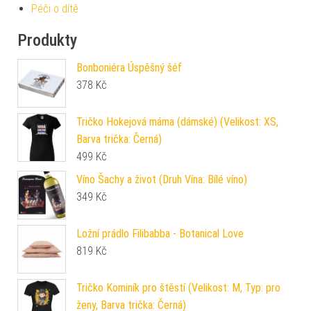
Péči o dítě
Produkty
Bonboniéra Úspěšný šéf
378
Kč
Tričko Hokejová máma (dámské) (Velikost: XS,
Barva trička: Černá)
499
Kč
Víno Šachy a život (Druh Vína: Bílé víno)
349
Kč
Ložní prádlo Filibabba - Botanical Love
819
Kč
Tričko Kominík pro štěstí (Velikost: M, Typ: pro
ženy, Barva trička: Černá)