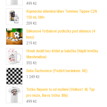
499
Kč
Kojenecká skleněná láhev Tommee Tippee C2N
150 ml, 0M+
209
Kč
Silikonové fotbalové podložky pod sklenice (4
kusy)
219
Kč
Hrnek Anděl bez křídel je babička (Náplň hrníčku:
Marshmallow)
355
Kč
Deka Šachovnice (Podšití beránkem: NE)
1 249
Kč
Tričko Nejsem tu od myšlení (Velikost: M, Typ:
pro muže, Barva trička: Bílá)
499
Kč