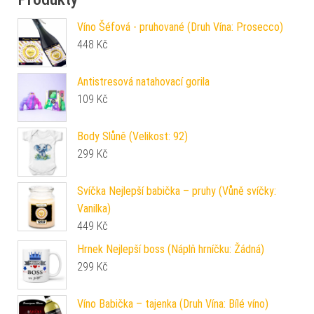
Víno Šéfová - pruhované (Druh Vína: Prosecco)
448
Kč
Antistresová natahovací gorila
109
Kč
Body Slůně (Velikost: 92)
299
Kč
Svíčka Nejlepší babička – pruhy (Vůně svíčky:
Vanilka)
449
Kč
Hrnek Nejlepší boss (Náplň hrníčku: Žádná)
299
Kč
Víno Babička – tajenka (Druh Vína: Bílé víno)