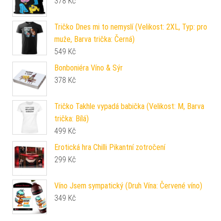
378
Kč
Tričko Dnes mi to nemyslí (Velikost: 2XL, Typ: pro
muže, Barva trička: Černá)
549
Kč
Bonboniéra Víno & Sýr
378
Kč
Tričko Takhle vypadá babička (Velikost: M, Barva
trička: Bílá)
499
Kč
Erotická hra Chilli Pikantní zotročení
299
Kč
Víno Jsem sympatický (Druh Vína: Červené víno)
349
Kč