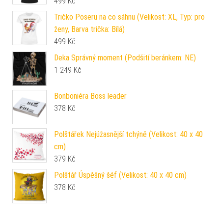
499
Kč
Tričko Poseru na co sáhnu (Velikost: XL, Typ: pro
ženy, Barva trička: Bílá)
499
Kč
Deka Správný moment (Podšití beránkem: NE)
1 249
Kč
Bonboniéra Boss leader
378
Kč
Polštářek Nejúžasnější tchýně (Velikost: 40 x 40
cm)
379
Kč
Polštář Úspěšný šéf (Velikost: 40 x 40 cm)
378
Kč