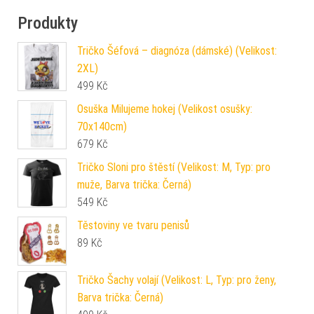
Produkty
Tričko Šéfová – diagnóza (dámské) (Velikost:
2XL)
499
Kč
Osuška Milujeme hokej (Velikost osušky:
70x140cm)
679
Kč
Tričko Sloni pro štěstí (Velikost: M, Typ: pro
muže, Barva trička: Černá)
549
Kč
Těstoviny ve tvaru penisů
89
Kč
Tričko Šachy volají (Velikost: L, Typ: pro ženy,
Barva trička: Černá)