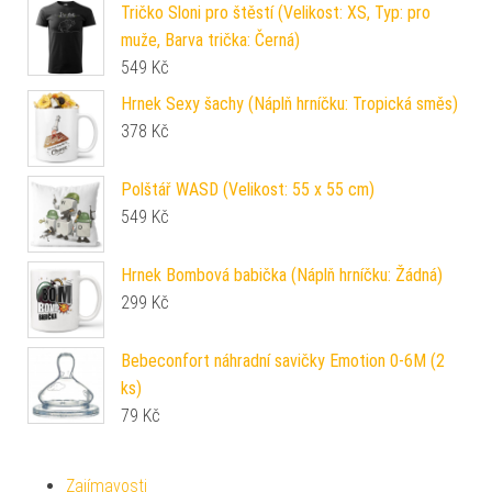
Tričko Sloni pro štěstí (Velikost: XS, Typ: pro
muže, Barva trička: Černá)
549
Kč
Hrnek Sexy šachy (Náplň hrníčku: Tropická směs)
378
Kč
Polštář WASD (Velikost: 55 x 55 cm)
549
Kč
Hrnek Bombová babička (Náplň hrníčku: Žádná)
299
Kč
Bebeconfort náhradní savičky Emotion 0-6M (2
ks)
79
Kč
Zajímavosti