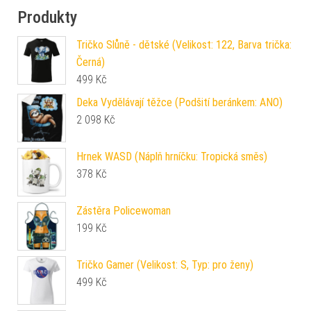
Produkty
Tričko Slůně - dětské (Velikost: 122, Barva trička:
Černá)
499
Kč
Deka Vydělávají těžce (Podšití beránkem: ANO)
2 098
Kč
Hrnek WASD (Náplň hrníčku: Tropická směs)
378
Kč
Zástěra Policewoman
199
Kč
Tričko Gamer (Velikost: S, Typ: pro ženy)
499
Kč