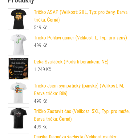
Tričko ASAP (Velikost: 2XL, Typ: pro ženy, Barva
trička: Černá)
549
Kč
Tričko Pohlaví gamer (Velikost: L, Typ: pro ženy)
499
Kč
Deka Svařáček (Podšití beránkem: NE)
1 249
Kč
Tričko Jsem sympatický (pánské) (Velikost: M,
Barva trička: Bílá)
499
Kč
Tričko Zastavit čas (Velikost: 5XL, Typ: pro muže,
Barva trička: Černá)
499
Kč
Osuška Diagnóza šachista (Velikost osušky: