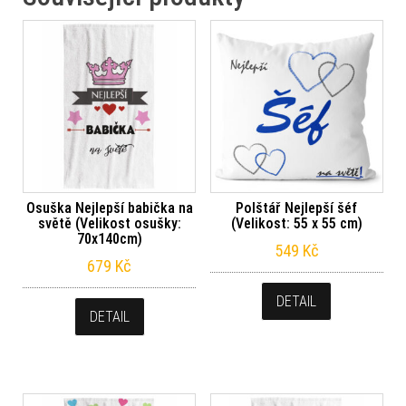
Osuška Nejlepší babička na
Polštář Nejlepší šéf
světě (Velikost osušky:
(Velikost: 55 x 55 cm)
70x140cm)
549
Kč
679
Kč
DETAIL
DETAIL