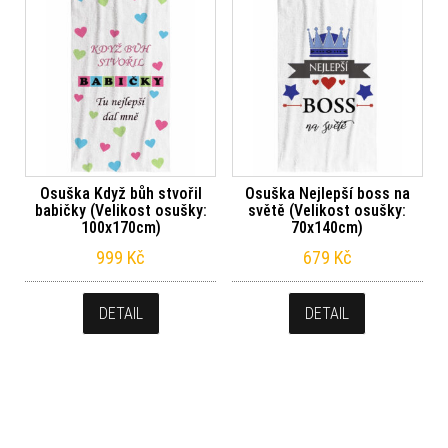
Osuška Když bůh stvořil
Osuška Nejlepší boss na
babičky (Velikost osušky:
světě (Velikost osušky:
100x170cm)
70x140cm)
999
Kč
679
Kč
DETAIL
DETAIL