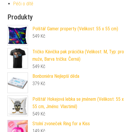
Péči o dítě
Produkty
Polštář Gamer property (Velikost: 55 x 55 cm)
549
Kč
Tričko Kávička pak prácička (Velikost: M, Typ: pro
muže, Barva trička: Černá)
549
Kč
Bonboniéra Nejlepší děda
379
Kč
Polštář Hokejová lebka se jménem (Velikost: 55 x
55 cm, Jméno: Vlastimil)
549
Kč
Stolní zvoneček Ring for a Kiss
149
Kč