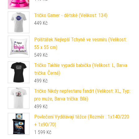
Tričko Gamer - dětské (Velikost: 134)
449
Kč
Polštářek Nejlepší Tchyně ve vesmíru (Velikost:
55 x 55 cm)
549
Kč
Tričko Takhle vypadá babička (Velikost: L, Barva
trička: Černá)
499
Kč
Tričko Nikdy nepřestanu fandit (Velikost: XL, Typ:
pro muže, Barva trička: Bílá)
499
Kč
Povlečení Vydělávají těžce (Rozměr : 1x140/220
+ 1x90/70)
1 599
Kč