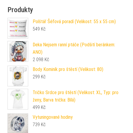
Produkty
Polštář Šéfová poradí (Velikost: 55 x 55 cm)
549
Kč
Deka Nejsem ranní ptáče (Podšití beránkem:
ANO)
2 098
Kč
Body Kominík pro štěstí (Velikost: 80)
299
Kč
Tričko Srdce pro štěstí (Velikost: XL, Typ: pro
ženy, Barva trička: Bílá)
499
Kč
Vytuningované hodiny
739
Kč