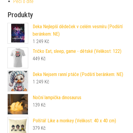
Péči o dítě
Produkty
Deka Nejlepší dědeček v celém vesmíru (Podšití
beránkem: NE)
1 249
Kč
Tričko Eat, sleep, game - dětské (Velikost: 122)
449
Kč
Deka Nejsem ranní ptáče (Podšití beránkem: NE)
1 249
Kč
Noční lampička dinosaurus
139
Kč
Polštář Like a monkey (Velikost: 40 x 40 cm)
379
Kč