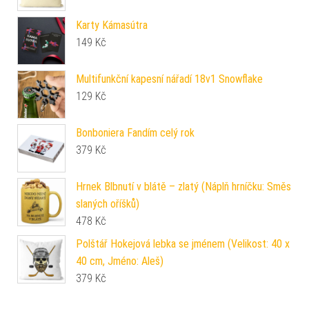
Karty Kámasútra
149
Kč
Multifunkční kapesní nářadí 18v1 Snowflake
129
Kč
Bonboniera Fandím celý rok
379
Kč
Hrnek Blbnutí v blátě – zlatý (Náplň hrníčku: Směs
slaných oříšků)
478
Kč
Polštář Hokejová lebka se jménem (Velikost: 40 x
40 cm, Jméno: Aleš)
379
Kč